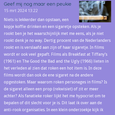
Geef mij nog maar een peukie
15 mrt 2024
13:22
Niets is lekkerder dan opstaan, een
kopje koffie drinken en een sigaretje opsteken. Als je
rookt ben je het waarschijnlijk met me eens, als je niet
rookt denk je no way. Dertig procent van de Nederlanders
rookt en is verslaafd aan zijn of haar sigaretje. In films
wordt er ook veel gepaft. Films als Breakfast at Tiffany’s
(1961) en The Good the Bad and the Ugly (1966) lieten in
het verleden al zien dat roken een hot item is. In deze
films wordt dan ook de ene sigaret na de andere
opgestoken. Maar waarom roken personages in films? Is
de sigaret alleen een prop (rekwisiet) of zit er meer
achter? Als fanatieke roker lijkt het me hypocriet om te
bepalen of dit slecht voor je is. Dit laat ik over aan de
anti-rook organisaties. In een klein onderzoekje kijk ik