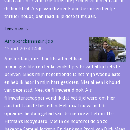
van haar en er zijn drie films die je moet zien met haar in
de hoofdrol. Als je van drama, komedie en een beetje
thriller houdt, dan raad ik je deze films aan.
Lees meer »
Amsterdammertjes
15 mrt 2024
14:40
Amsterdam, onze hoofdstad met haar
mooie grachten en leuke winkeltjes. Er valt altijd iets te
beleven. Sinds mijn negentiende is het mijn woonplaats
en heb ik haar in mijn hart gesloten. Niet alleen ik houd
van deze stad. Nee, de filmwereld ook. Als
filmwetenschapper vond ik dat het tijd werd om hier
aandacht aan te besteden. Helemaal nu we net de
opnames hebben gehad van de nieuwe actiefilm The
Hitman’s Bodyguard. Met in de hoofdrol de oh zo
bekende Samuel Jackson. En denk aan Prooi van Dick Maas