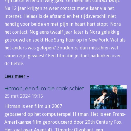
zijn beste vriendin weg gaat. Ze raken het contact kwijt.
Na 12 jaar krijgen ze weer contact met elkaar via het
internet. Helaas is de afstand en het tijdsverschil niet
handig voor beide en met pijn in haart hart stopt Nora
het contact. Nog eens twaalf jaar later is Nora gelukkig
getrouwd en zoekt Hae Sung haar op in New York. Wat als
het anders was gelopen? Zouden ze dan misschien wel
samen zijn geweest? Een film die je doet nadenken over
de liefde.
Lees meer »
Hitman, een film die raak schiet
25 mrt 2024
19:15
Hitman is een film uit 2007
gebaseerd op het computerspel Hitman. Het is een Frans-
Amerikaanse film geproduceerd door 20th Century Fox.
Het gaat over Agent 47, Timothy Olyphant, een