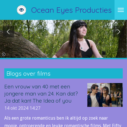
Ga
Ocean Eyes Producties
direct
naar
de
hoofdinhoud
Blogs over films
Een vrouw van 40 met een
jongere man van 24. Kan dat?
Ja dat kan! The Idea of you
14 okt 2024
14:27
Als een grote romanticus ben ik altijd op zoek naar
mooie, ontroerende en leuke romantische films. Met Fifty