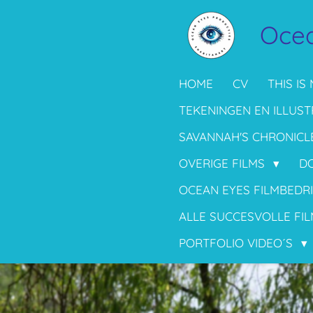
Ga
Ocea
direct
naar
de
HOME
CV
THIS IS 
hoofdinhoud
TEKENINGEN EN ILLUST
SAVANNAH'S CHRONICL
OVERIGE FILMS
D
OCEAN EYES FILMBEDR
ALLE SUCCESVOLLE FIL
PORTFOLIO VIDEO´S