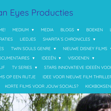
n Eyes Producties
ME!
MEDIUM
MEDIA
BLOGS
BOEKEN
RATIES
LIEDJES
SHARITA´S CHRONICLES
ES
TWIN SOULS GENRE
NIEUWE DISNEY FILMS
OCUMENTAIRES
IDEEËN
VISIOENEN
IJF
TV SERIES
STARS INNOVATIEVE IDEEËN VO
MS OP EEN RIJTJE
IDEE VOOR NIEUWE FILM THRILLE
KORTE FILMS VOOR JOUW SOCIALS?
KICKBOKSEN