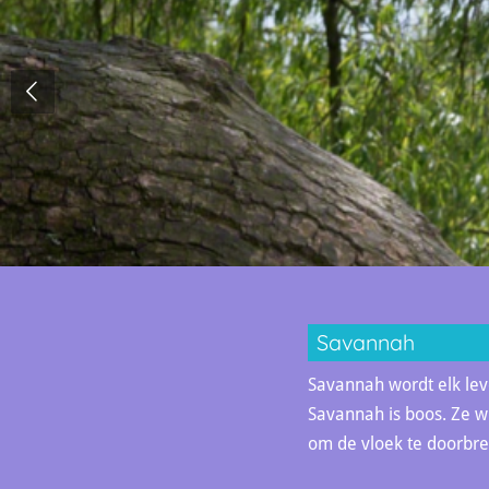
Savannah
Savannah wordt elk lev
Savannah is boos. Ze wi
om de vloek te doorbr