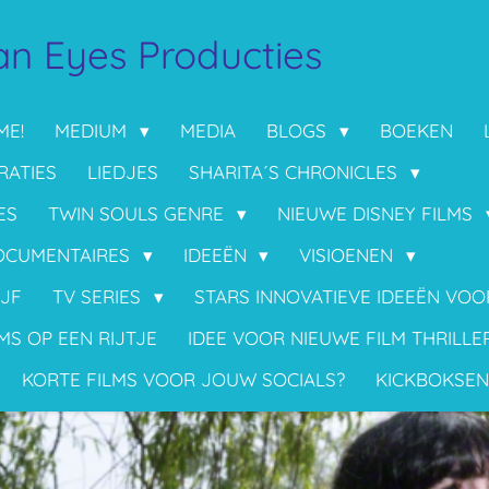
n Eyes Producties
ME!
MEDIUM
MEDIA
BLOGS
BOEKEN
RATIES
LIEDJES
SHARITA´S CHRONICLES
ES
TWIN SOULS GENRE
NIEUWE DISNEY FILMS
OCUMENTAIRES
IDEEËN
VISIOENEN
IJF
TV SERIES
STARS INNOVATIEVE IDEEËN VO
MS OP EEN RIJTJE
IDEE VOOR NIEUWE FILM THRILLE
KORTE FILMS VOOR JOUW SOCIALS?
KICKBOKSEN