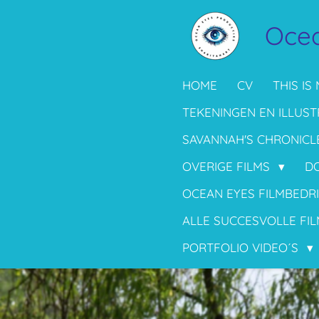
Ga
Ocea
direct
naar
de
HOME
CV
THIS IS 
hoofdinhoud
TEKENINGEN EN ILLUST
SAVANNAH'S CHRONICL
OVERIGE FILMS
D
OCEAN EYES FILMBEDR
ALLE SUCCESVOLLE FIL
PORTFOLIO VIDEO´S