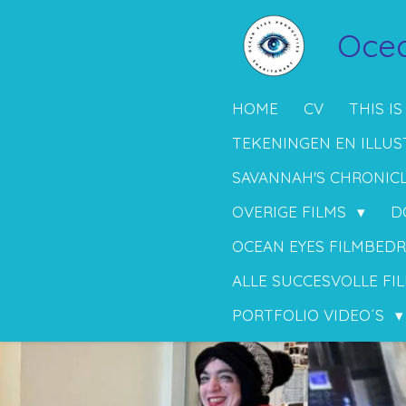
Ga
Ocea
direct
naar
de
HOME
CV
THIS IS
hoofdinhoud
TEKENINGEN EN ILLUS
SAVANNAH'S CHRONIC
OVERIGE FILMS
D
OCEAN EYES FILMBEDR
ALLE SUCCESVOLLE FIL
PORTFOLIO VIDEO´S