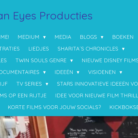
n Eyes Producties
 ME!
MEDIUM
MEDIA
BLOGS
BOEKEN
TRATIES
LIEDJES
SHARITA´S CHRONICLES
LES
TWIN SOULS GENRE
NIEUWE DISNEY FILM
OCUMENTAIRES
IDEEËN
VISIOENEN
IJF
TV SERIES
STARS INNOVATIEVE IDEEËN V
MS OP EEN RIJTJE
IDEE VOOR NIEUWE FILM THRIL
KORTE FILMS VOOR JOUW SOCIALS?
KICKBOKS