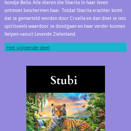
hondje Bella. Alle dieren die Sharita in haar leven
ontmoet beschermen haar. Totdat Sharita erachter komt
dat ze gemarteld worden door Cruella en dan doet ze iets
spiritueels waardoor ze doodgaan en haar verder kunnen
helpen vanuit Levende Zielenland.
Het volgende deel