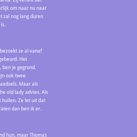
arlijk om naar nu naar
t zal nog lang duren
is.
bezoekt ze al vanaf
 gebeurd. Het
, ben je gegrond.
ijn ook twee
raadsels. Maar als
he old lady advies. Als
uilen. Ze let uit dat
praten dan ben ik er.
kend hun, maar Thomas