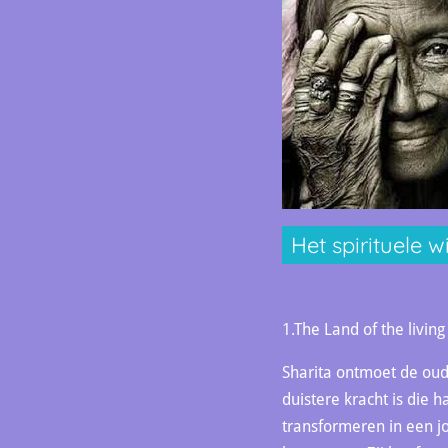
Het spirituele w
1.The Land of the living
Sharita ontmoet de oude
duistere kracht is die 
transformeren in een jo