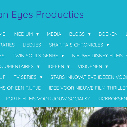
n Eyes Producties
ME!
MEDIUM
MEDIA
BLOGS
BOEKEN
RATIES
LIEDJES
SHARITA´S CHRONICLES
ES
TWIN SOULS GENRE
NIEUWE DISNEY FILMS
OCUMENTAIRES
IDEEËN
VISIOENEN
IJF
TV SERIES
STARS INNOVATIEVE IDEEËN VO
MS OP EEN RIJTJE
IDEE VOOR NIEUWE FILM THRILLE
KORTE FILMS VOOR JOUW SOCIALS?
KICKBOKSEN