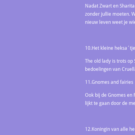
Nadat Zwart en Sharita
zonder jullie moeten. We
nieuw leven weet je wie 
10.Het kleine heksa´tj
The old lady is trots o
bedoelingen van Cruella 
11.Gnomes and fairies
Ook bij de Gnomes en F
lijkt te gaan door de 
12.Koningin van alle he