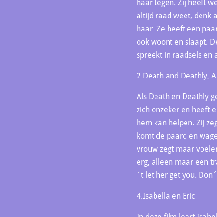
haar tegen. Zij heeft w
altijd raad weet, denk 
haar. Ze heeft een paa
ook woont en slaapt. D
spreekt in raadsels en 
2.Death and Deathly, A
Als Death en Deathly ge
zich onzeker en heeft e
hem kan helpen. Zij zeg
komt de paard en wagen
vrouw zegt maar voelen 
erg, alleen maar een tr
´t let her get you. Don´
4.Isabella en Eric
In deze film leert Isabe