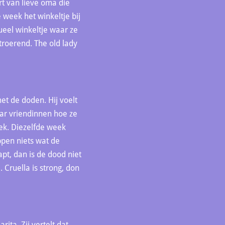
rt van lieve oma die
 week het winkeltje bij
eel winkeltje waar ze
roerend. The old lady
et de doden. Hij voelt
aar vriendinnen hoe ze
eek. Diezelfde week
ppen niets wat de
apt, dan is de dood niet
 Cruella is strong, don
ita. Zij vertelt dat