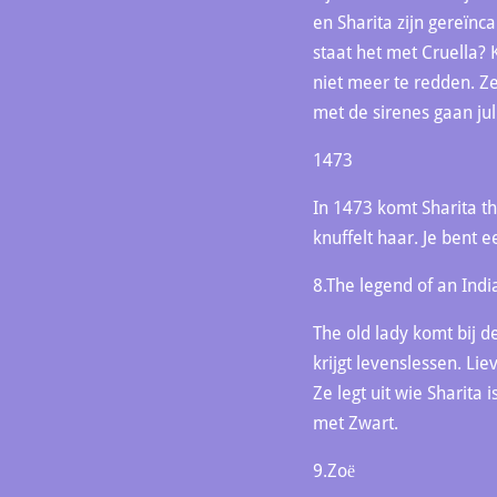
en Sharita zijn gereïnca
staat het met Cruella? 
niet meer te redden. Ze 
met de sirenes gaan jull
1473
In 1473 komt Sharita th
knuffelt haar. Je bent e
8.The legend of an Ind
The old lady komt bij d
krijgt levenslessen. Lie
Ze legt uit wie Sharita
met Zwart.
9.Zoё