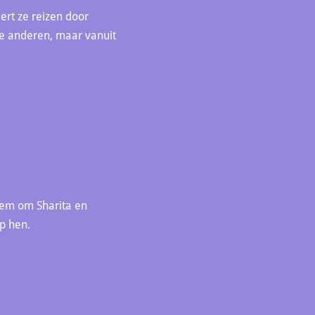
eert ze reizen door
 de anderen, maar vanuit
hem om Sharita en
p hen.