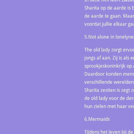
Sharita op de aarde is 
de aarde te gaan. Maar 
voordat jullie elkaar g
5.Not alone in lonelyne
The old lady zorgt erv
jongs af aan. Zij is al
sprookjeskoninkrijk op 
Daardoor konden mensa´
verschillende werelden.
Sharita zestien is zegt
de old lady voor de der
hun zielen met haar ver
6.Mermaids
Tijdens het leven bij 