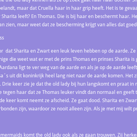
belandt, maar dat Cruella haar in haar grip heeft. Het is te geva
Sharita leeft? En Thomas. Die is bij haar en beschermt haar. He
aan zien, maar weet dat ze bescherming krijgt van alles dat goed 
ss
oor dat Sharita en Zwart een leuk leven hebben op de aarde. Ze 
s enige die weet wat er met de prins Thomas en prinses Sharita is
Aardana ligt te ver weg van de aarde en als je op de aarde leeft
s uit dit koninkrijk heel lang niet naar de aarde komen. Het z
 Drie keer zie je dat the old lady bij hun langskomt en praat in 
 ze tegen haar dat ze Thomas leuker vindt dan normaal en geeft t
de keer komt neemt ze afscheid. Ze gaat dood. Sharita en Zwart h
bonden zijn, waardoor ze nooit alleen zijn. Als je met mij wilt 
de mermaids komt the old lady ook als ze gaan trouwen. Zij her