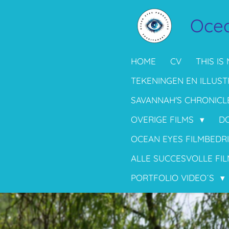
Ga
Ocea
direct
naar
de
HOME
CV
THIS IS 
hoofdinhoud
TEKENINGEN EN ILLUST
SAVANNAH'S CHRONICL
OVERIGE FILMS
D
OCEAN EYES FILMBEDR
ALLE SUCCESVOLLE FIL
PORTFOLIO VIDEO´S