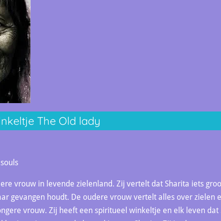
inkeltje The Old lady
 souls
re vrouw in levende zielenland. Zij vertelt dat Sharita iets groo
haar gevangen houdt. De oudere vrouw vertelt alles over zielen e
ngere vrouw. Zij heeft een spiritueel winkeltje en elk leven dat