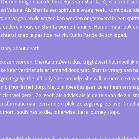
el herinneringen aan de bezoekjes van Sharita. Zij is als een soo
aan Vaiana. Als Sharita een spirituele vraag heeft, komt dezelfde
rd en wagen en de wagen kan worden omgetoverd in een spiritu
e oudere vrouw en Sharita worden familie. Humor maar ook ont
achteraf snap je pas hoe het zit. Kunfu Panda de schildpad.
 story about death
kozen worden, Sharita en Zwart dus, krijgt Zwart het moeilijk m
lke keer verdriet als er iemand doodgaat. Sharita vraagt aan h
gen tegelijk the old lady She can help. She will be here next w
 bij hun in het dorp. Met zijn tweetjes gaan ze er heen en sna
zich wel beter. Ze geeft als advies als je de reis van de ziel sn
ansformatie naar een andere plek. Ze zegt nog iets over Cruella.
t morn, souls has to die, otherwise there journey stops.
lle the old lady kennen als ze op zoek gaat naar haar dochter Shar