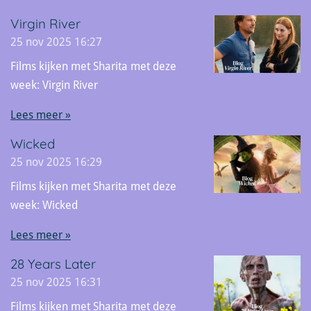
Virgin River
25 nov 2025
16:27
Films kijken met Sharita met deze
week: Virgin River
Lees meer »
Wicked
25 nov 2025
16:29
Films kijken met Sharita met deze
week: Wicked
Lees meer »
28 Years Later
25 nov 2025
16:31
Films kijken met Sharita met deze