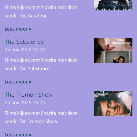
Films kijken met Sharita met deze
week: The Amateur
Lees meer »
The Substance
25 nov 2025
16:23
Films kijken met Sharita met deze
week: The Substance
Lees meer »
The Truman Show
25 nov 2025
16:25
Films kijken met Sharita met deze
week: The Truman Show
Lees meer »