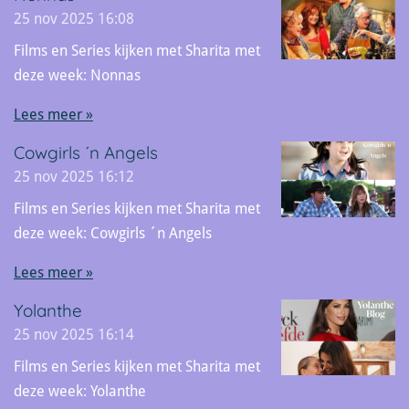
25 nov 2025
16:08
Films en Series kijken met Sharita met
deze week: Nonnas
Lees meer »
Cowgirls ´n Angels
25 nov 2025
16:12
Films en Series kijken met Sharita met
deze week: Cowgirls ´n Angels
Lees meer »
Yolanthe
25 nov 2025
16:14
Films en Series kijken met Sharita met
deze week: Yolanthe