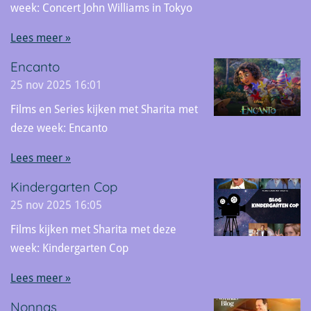
week: Concert John Williams in Tokyo
Lees meer »
Encanto
25 nov 2025
16:01
Films en Series kijken met Sharita met
deze week: Encanto
Lees meer »
Kindergarten Cop
25 nov 2025
16:05
Films kijken met Sharita met deze
week: Kindergarten Cop
Lees meer »
Nonnas