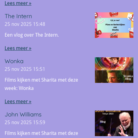
Lees meer »
The Intern
25 nov 2025
15:48
Een vlog over The Intern.
Lees meer »
Wonka
25 nov 2025
15:51
Films kijken met Sharita met deze
week: Wonka
Lees meer »
John Williams
25 nov 2025
15:59
Films kijken met Sharita met deze