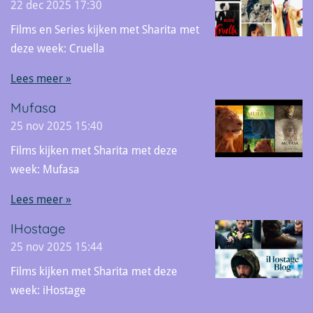
22 dec 2025
17:30
Films en Series kijken met Sharita met
deze week: Cruella
Lees meer »
Mufasa
25 nov 2025
15:40
Films kijken met Sharita met deze
week: Mufasa
Lees meer »
IHostage
25 nov 2025
15:44
Films kijken met Sharita met deze
week: iHostage