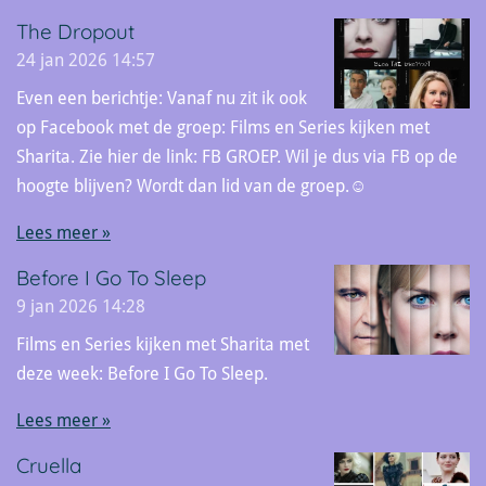
The Dropout
24 jan 2026
14:57
Even een berichtje: Vanaf nu zit ik ook
op Facebook met de groep: Films en Series kijken met
Sharita. Zie hier de link: FB GROEP. Wil je dus via FB op de
hoogte blijven? Wordt dan lid van de groep.☺
Lees meer »
Before I Go To Sleep
9 jan 2026
14:28
Films en Series kijken met Sharita met
deze week: Before I Go To Sleep.
Lees meer »
Cruella