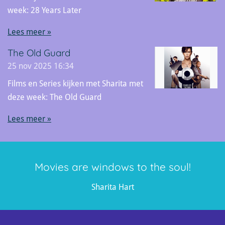
week: 28 Years Later
Lees meer »
The Old Guard
25 nov 2025
16:34
Films en Series kijken met Sharita met
deze week: The Old Guard
Lees meer »
Movies are windows to the soul!
Sharita Hart