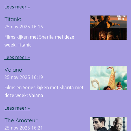
Lees meer »
Titanic
25 nov 2025
16:16
Films kijken met Sharita met deze
week: Titanic
Lees meer »
Vaiana
25 nov 2025
16:19
Films en Series kijken met Sharita met
deze week: Vaiana
Lees meer »
The Amateur
25 nov 2025
16:21