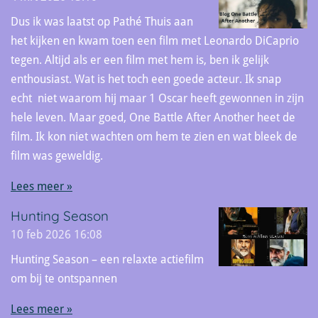
Dus ik was laatst op Pathé Thuis aan
het kijken en kwam toen een film met Leonardo DiCaprio
tegen. Altijd als er een film met hem is, ben ik gelijk
enthousiast. Wat is het toch een goede acteur. Ik snap
echt niet waarom hij maar 1 Oscar heeft gewonnen in zijn
hele leven. Maar goed, One Battle After Another heet de
film. Ik kon niet wachten om hem te zien en wat bleek de
film was geweldig.
Lees meer »
Hunting Season
10 feb 2026
16:08
Hunting Season – een relaxte actiefilm
om bij te ontspannen
Lees meer »