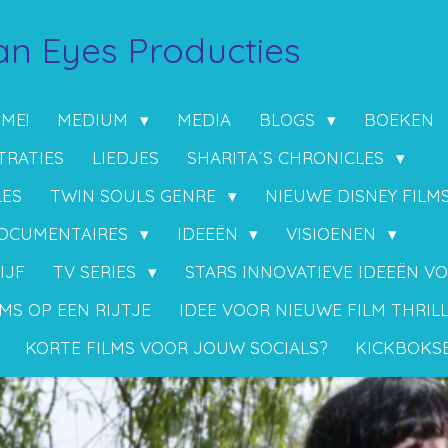
n Eyes Producties
 ME!
MEDIUM
MEDIA
BLOGS
BOEKEN
TRATIES
LIEDJES
SHARITA´S CHRONICLES
LES
TWIN SOULS GENRE
NIEUWE DISNEY FILM
OCUMENTAIRES
IDEEËN
VISIOENEN
IJF
TV SERIES
STARS INNOVATIEVE IDEEËN V
MS OP EEN RIJTJE
IDEE VOOR NIEUWE FILM THRIL
KORTE FILMS VOOR JOUW SOCIALS?
KICKBOKS