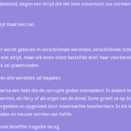
bestond, begon een strijd die het hele universum zou vormen
jd staat één ziel.
eer wordt geboren in verschillende werelden, verschillende lic
f niet altijd, maar elk leven dient hetzelfde doel: haar voorber
e zal plaatsvinden.
van alle werelden zal bepalen.
harita een heks die de corrupte goden ontmaskert. In andere l
eermin, als fairy of als engel van de dood. Soms groeit ze op b
ergelaten en opgevoed door onverwachte beschermers. In elk l
eden en nieuwe vormen van liefde.
 ook dezelfde tragedie terug.