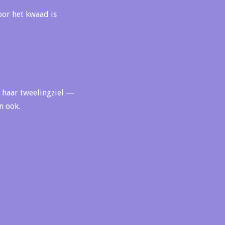
oor het kwaad is
s haar tweelingziel —
n ook.