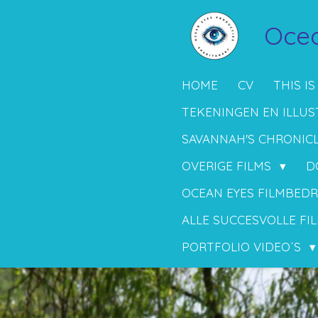
Ga
Ocea
direct
naar
de
HOME
CV
THIS IS
hoofdinhoud
TEKENINGEN EN ILLUS
SAVANNAH'S CHRONIC
OVERIGE FILMS
D
OCEAN EYES FILMBEDR
ALLE SUCCESVOLLE FIL
PORTFOLIO VIDEO´S