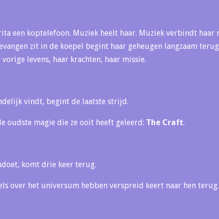
rita een koptelefoon. Muziek heelt haar. Muziek verbindt haar m
e gevangen zit in de koepel begint haar geheugen langzaam teru
vorige levens, haar krachten, haar missie.
delijk vindt, begint de laatste strijd.
de oudste magie die ze ooit heeft geleerd:
The Craft
.
ndoet, komt drie keer terug.
els over het universum hebben verspreid keert naar hen terug