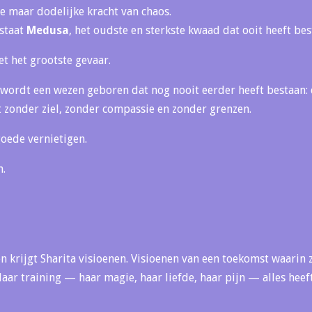
jke maar dodelijke kracht van chaos.
 staat
Medusa
, het oudste en sterkste kwaad dat ooit heeft bes
et het grootste gevaar.
wordt een wezen geboren dat nog nooit eerder heeft bestaan: d
t zonder ziel, zonder compassie en zonder grenzen.
 goede vernietigen.
n.
n krijgt Sharita visioenen. Visioenen van een toekomst waarin z
ar training — haar magie, haar liefde, haar pijn — alles heeft