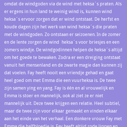
omdat de windgoden via de wind met heksa´s praten. Als
er ergens in hun land te weinig wind is, kunnen wind
heksa´s ervoor zorgen dat er wind ontstaat. De herfst en
koude dagen zijn het werk van wind heksa´s die praten
met de windgoden. Zo ontstaan er seizoenen. In de zomer
en de lente zorgen de wind heksa´s voor briesjes en een
zomers windje. De windgodinnen helpen de heksa´s altijd
om het goede te bewaken. Zodra er een dreiging ontstaat
vanuit het mensenland en de zwarte magie dan kunnen zij
dat voelen. Fay heeft nooit een vriendje gehad en gaat
heel goed om met Emma die een vuurheksa is. De twee
zijn samen ying en yang. Fay is één en al vrouwelijk en
Emma is stoer en mannelijk, ook al ziet ze er niet
mannelijk uit. Deze twee krijgen een relatie. Heel subtiel,
maar de twee zijn voor elkaar gemaakt en vinden elkaar
aan het einde van het verhaal. Een donkere vrouw Fay met
Emma die halfbloedje is. Fay heeft altijd rode lippen en