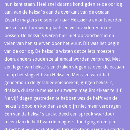
hun kant staan. Heel snel daarna kondigden ze de oorlog
aan, aan de heksa´s aan de overkant van de oceaan.
Zwarte magiërs reisden af naar Heksaeria en ontvoerden
heksa´s uit hun woonplaats en verbranden ze in de
bossen. De heksa´s waren hier niet op voorbereid en
velen van hen stierven door het vuur. Dit was het begin
van de oorlog. De heksa´s wisten dat ze iets moesten
doen, anders zouden ze allemaal worden verbrand. Met
een leger van heksa´s en draken vlogen ze over de oceaan
en op het slagveld van Heksa en Mens, zo werd het
genoemd in de geschiedenisboeken, gingen heksa´s,
draken, duistere mensen en zwarte magiërs elkaar te lijf.
Na vijf dagen gestreden te hebben was de helft van de
heksa´s dood en konden ze de pijn niet meer verdragen.
Een van de heksa´s Lucia, deed een spreuk waardoor
meer dan de helft van de magiërs doodging en ze per
direct het veld verlieten en terugtrokken naar hun steden.