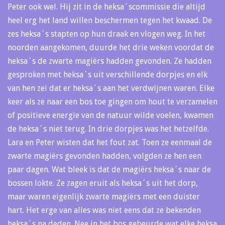
Peter ook wel. Hij zit in de heksa´scommissie die altijd
heel erg het land willen beschermen tegen het kwaad. De
zes heksa´s stapten op hun draak en vlogen weg. In het
noorden aangekomen, duurde het drie weken voordat de
heksa´s de zwarte magiërs hadden gevonden. Ze hadden
gesproken met heksa´s uit verschillende dorpjes en elk
van hen zei dat er heksa´s aan het verdwijnen waren. Elke
keer als ze naar een bos toe gingen om hout te verzamelen
of positieve energie van de natuur wilde voelen, kwamen
de heksa´s niet terug. In drie dorpjes was het hetzelfde.
Lara en Peter wisten dat het fout zat. Toen ze eenmaal de
zwarte magiërs gevonden hadden, volgden ze hen een
paar dagen. Wat bleek is dat de magiërs heksa´s naar de
bossen lokte. Ze zagen eruit als heksa´s uit het dorp,
maar waren eigenlijk zwarte magiërs met een duister
hart. Het erge van alles was niet eens dat ze bekenden
heksa´s na deden. Nee in het bos gebeurde wat elke heksa