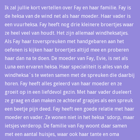
Ik zal jullie kort vertellen over Fay en haar familie. Fay is
de heksa van de wind net als haar moeder. Haar vader is
een vuurheksa. Fay heeft nog drie kleinere broertjes waar
ze heel veel van houdt. Het zijn allemaal windheksatjes.
Als Fay haar toverspreuken met handgebaren aan het
oefenen is kijken haar broertjes altijd mee en proberen
haar dan na te doen. De moeder van Fay, Evie, is net als
Luna een ervaren heksa. Haar specialiteit is alles van de
windheksa´s te weten samen met de spreuken die daarbij
horen. Fay heeft alles geleerd van haar moeder en ze
groeit op in een liefdevol gezin. Met haar vader dueleert
ze graag en dan maken ze achteraf grapjes als een spreuk
een beetje pijn deed. Fay heeft een goede relatie met haar
moeder en vader. Ze wonen niet in het heksa´sdorp, maar
ietsjes verderop. De familie van Fay woont daar samen
met een aantal huisjes, waar ook haar tante en oma