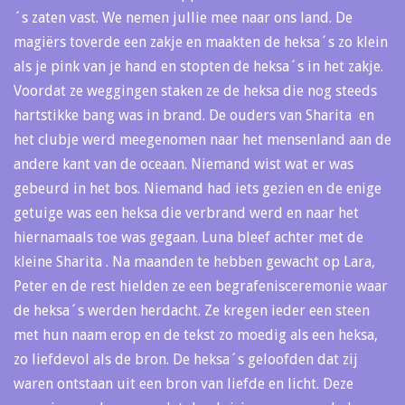
´s zaten vast. We nemen jullie mee naar ons land. De
magiërs toverde een zakje en maakten de heksa´s zo klein
als je pink van je hand en stopten de heksa´s in het zakje.
Voordat ze weggingen staken ze de heksa die nog steeds
hartstikke bang was in brand. De ouders van Sharita en
het clubje werd meegenomen naar het mensenland aan de
andere kant van de oceaan. Niemand wist wat er was
gebeurd in het bos. Niemand had iets gezien en de enige
getuige was een heksa die verbrand werd en naar het
hiernamaals toe was gegaan. Luna bleef achter met de
kleine Sharita . Na maanden te hebben gewacht op Lara,
Peter en de rest hielden ze een begrafenisceremonie waar
de heksa´s werden herdacht. Ze kregen ieder een steen
met hun naam erop en de tekst zo moedig als een heksa,
zo liefdevol als de bron. De heksa´s geloofden dat zij
waren ontstaan uit een bron van liefde en licht. Deze