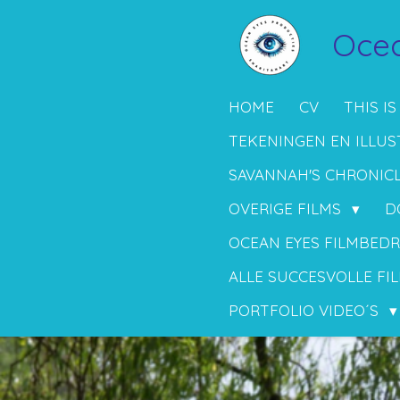
Ga
Ocea
direct
naar
de
HOME
CV
THIS IS
hoofdinhoud
TEKENINGEN EN ILLUS
SAVANNAH'S CHRONIC
OVERIGE FILMS
D
OCEAN EYES FILMBEDR
ALLE SUCCESVOLLE FIL
PORTFOLIO VIDEO´S