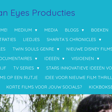
n Eyes Producties
 ME!
MEDIUM
MEDIA
BLOGS
BOEKEN
TRATIES
LIEDJES
SHARITA´S CHRONICLES
LES
TWIN SOULS GENRE
NIEUWE DISNEY FILM
OCUMENTAIRES
IDEEËN
VISIOENEN
IJF
TV SERIES
STARS INNOVATIEVE IDEEËN V
MS OP EEN RIJTJE
IDEE VOOR NIEUWE FILM THRIL
KORTE FILMS VOOR JOUW SOCIALS?
KICKBOKS