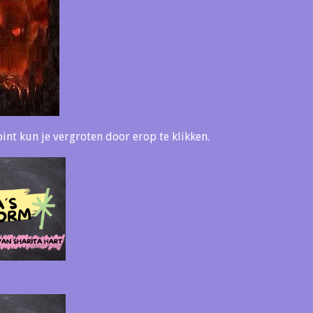
t kun je vergroten door erop te klikken.