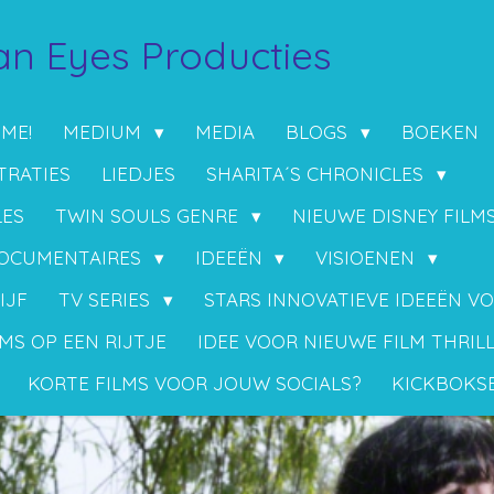
n Eyes Producties
 ME!
MEDIUM
MEDIA
BLOGS
BOEKEN
TRATIES
LIEDJES
SHARITA´S CHRONICLES
LES
TWIN SOULS GENRE
NIEUWE DISNEY FILM
OCUMENTAIRES
IDEEËN
VISIOENEN
IJF
TV SERIES
STARS INNOVATIEVE IDEEËN V
MS OP EEN RIJTJE
IDEE VOOR NIEUWE FILM THRIL
KORTE FILMS VOOR JOUW SOCIALS?
KICKBOKS