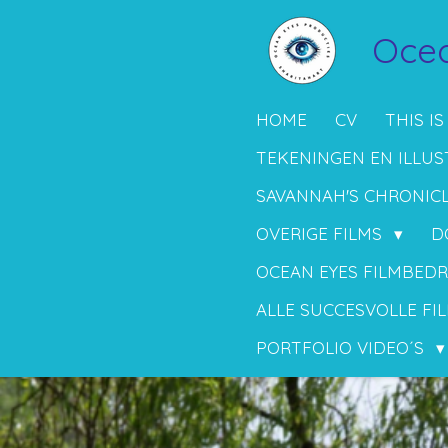
Ga
Ocea
direct
naar
de
HOME
CV
THIS IS
hoofdinhoud
TEKENINGEN EN ILLUS
SAVANNAH'S CHRONIC
OVERIGE FILMS
D
OCEAN EYES FILMBEDR
ALLE SUCCESVOLLE FIL
PORTFOLIO VIDEO´S