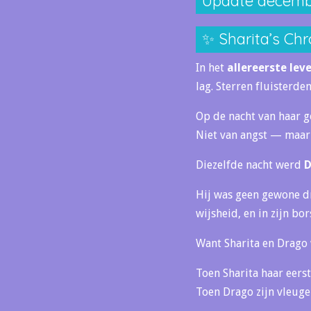
Update decemb
✨ Sharita’s Chr
In het
allereerste lev
lag. Sterren fluisterd
Op de nacht van haar g
Niet van angst — maa
Diezelfde nacht werd
D
Hij was geen gewone dr
wijsheid, en in zijn bo
Want Sharita en Drago
Toen Sharita haar eers
Toen Drago zijn vleugel