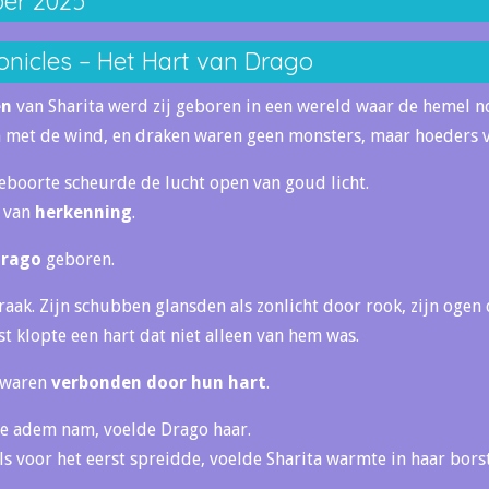
er 2025
onicles – Het Hart van Drago
en
van Sharita werd zij geboren in een wereld waar de hemel no
en met de wind, en draken waren geen monsters, maar hoeders v
eboorte scheurde de lucht open van goud licht.
r van
herkenning
.
rago
geboren.
aak. Zijn schubben glansden als zonlicht door rook, zijn oge
rst klopte een hart dat niet alleen van hem was.
 waren
verbonden door hun hart
.
te adem nam, voelde Drago haar.
s voor het eerst spreidde, voelde Sharita warmte in haar borst