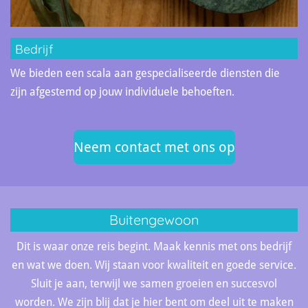
Bedrijf
We bieden een scala aan gespecialiseerde diensten die
zijn afgestemd op jouw individuele behoeften.
Neem contact met ons op
Buitengewoon
Dit is waar onze reis begint. Maak kennis met ons bedrijf
en wat we doen. Wij staan voor kwaliteit en goede service.
Sluit je aan, terwijl we samen groeien en succesvol
worden. We zijn blij dat je hier bent om deel uit te maken