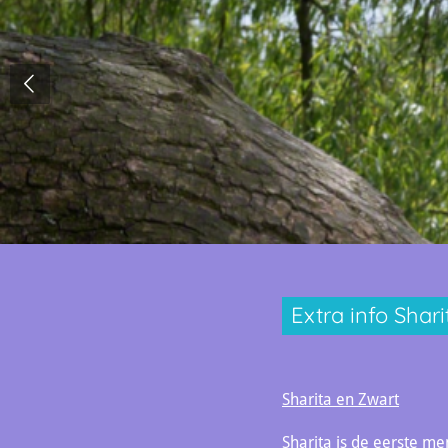
Extra info Shari
Sharita en Zwart
Sharita is de eerste m