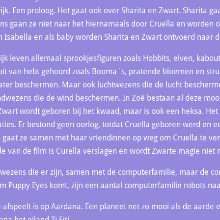
jk. Een proloog. Het gaat ook over Sharita en Zwart. Sharita g
ns gaan ze niet naar het hiernamaals door Cruella en worden
n Isabella en als baby worden Sharita en Zwart ontvoerd naar d
ijk leven allemaal sprookjesfiguren zoals Hobbits, elven, kabo
it van hebt gehoord zoals Booma´s, pratende bloemen en struik
ater beschermen. Maar ook luchtwezens die de lucht bescherm
dwezens die de wind beschermen. In Zoë bestaan al deze mooi
wart wordt geboren bij het kwaad, maar is ook een heksa. Het i
ties. Er bestond geen oorlog, totdat Cruella geboren werd en e
en gaat ze samen met haar vriendinnen op weg om Cruella te ve
de van de film is Curella verslagen en wordt Zwarte magie niet
 wezens die er zijn, samen met de computerfamilie, maar de c
film Puppy Eyes komt, zijn een aantal computerfamilie robots n
 afspeelt is op Aardana. Een planeet net zo mooi als de aarde en
a het eiland Ti Fiti.