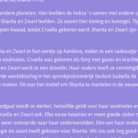
andere planeten. Hier leefden de heksa´s samen met andere spr
Sharita en Zwart leefden. Ze waren hier koning en koningin. Ti
geen kwaad, totdat Cruella geboren werd. Sharita en Zwart zijn
ita en Zwart in hun eentje op Aardana, totdat ze een cadeautje v
 soulmates. Cruella was geboren als fairy met gaves en krach
a en Zwart werd ze een duivelin. Haar ouders heeft ze vernietig
rde wereldoorlog in het sprookjeskoninkrijk besloot Isabella d
 maken. Dit was het motief om Sharita te martelen in de eeuwe
oodgaat wordt ze sterker, hetzelfde geldt voor haar soulmates en 
ruella en Zwart ook. Elke eeuw kwamen er meer goede zielen 
an weer ontvoerde naar haar onderwerelden. Eén van haar onde
ie en zwart heeft gekozen voor Sharita. Wit zou ook nog goed