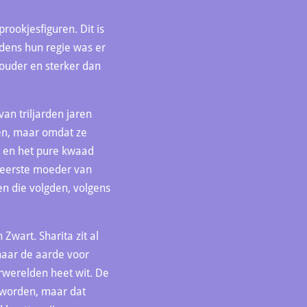
ookjesfiguren. Dit is
jdens hun regie was er
 ouder en sterker dan
an triljarden jaren
ten, maar omdat ze
d en het pure kwaad
e eerste moeder van
n die volgden, volgens
Zwart. Sharita zit al
naar de aarde voor
rwerelden heet wit. De
 worden, maar dat