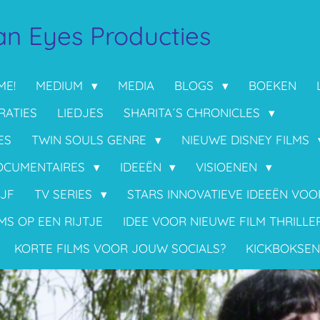
n Eyes Producties
ME!
MEDIUM
MEDIA
BLOGS
BOEKEN
RATIES
LIEDJES
SHARITA´S CHRONICLES
ES
TWIN SOULS GENRE
NIEUWE DISNEY FILMS
OCUMENTAIRES
IDEEËN
VISIOENEN
IJF
TV SERIES
STARS INNOVATIEVE IDEEËN VO
MS OP EEN RIJTJE
IDEE VOOR NIEUWE FILM THRILLE
KORTE FILMS VOOR JOUW SOCIALS?
KICKBOKSEN