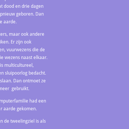
aat dood en drie dagen
 opnieuw geboren. Dan
e aarde.
uters, maar ook andere
en. Er zijn ook
en, vuurwezens die de
e wezens naast elkaar.
s multicultureel,
en sluipoorlog bedacht.
rslaan. Dan ontmoet ze
 meer gebruikt.
omputerfamilie had een
aar aarde gekomen.
 de tweelingziel is als