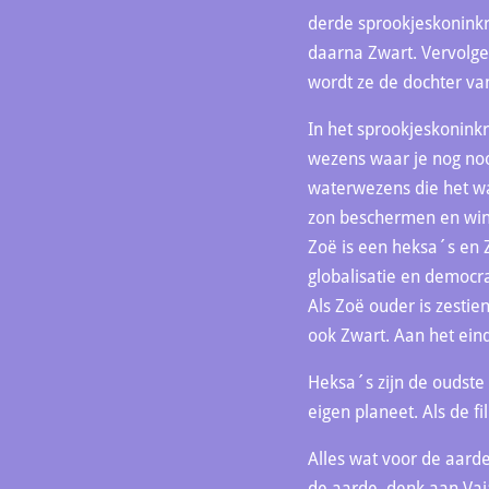
derde sprookjeskoninkri
daarna Zwart. Vervolge
wordt ze de dochter va
In het sprookjeskoninkr
wezens waar je nog noo
waterwezens die het w
zon beschermen en win
Zoë is een heksa´s en Z
globalisatie en democra
Als Zoë ouder is zesti
ook Zwart. Aan het ein
Heksa´s zijn de oudste
eigen planeet. Als de 
Alles wat voor de aarde
de aarde, denk aan Vaian