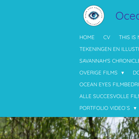
Ga
Ocea
direct
naar
de
HOME
CV
THIS IS 
hoofdinhoud
TEKENINGEN EN ILLUST
SAVANNAH'S CHRONICL
OVERIGE FILMS
D
OCEAN EYES FILMBEDR
ALLE SUCCESVOLLE FIL
PORTFOLIO VIDEO´S