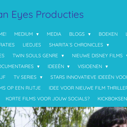
n Eyes Producties
ME!
MEDIUM
MEDIA
BLOGS
BOEKEN
RATIES
LIEDJES
SHARITA´S CHRONICLES
ES
TWIN SOULS GENRE
NIEUWE DISNEY FILMS
OCUMENTAIRES
IDEEËN
VISIOENEN
IJF
TV SERIES
STARS INNOVATIEVE IDEEËN VO
MS OP EEN RIJTJE
IDEE VOOR NIEUWE FILM THRILLE
KORTE FILMS VOOR JOUW SOCIALS?
KICKBOKSEN