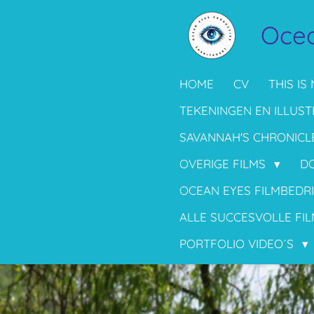
Ga
Ocea
direct
naar
de
HOME
CV
THIS IS 
hoofdinhoud
TEKENINGEN EN ILLUST
SAVANNAH'S CHRONICL
OVERIGE FILMS
D
OCEAN EYES FILMBEDR
ALLE SUCCESVOLLE FIL
PORTFOLIO VIDEO´S