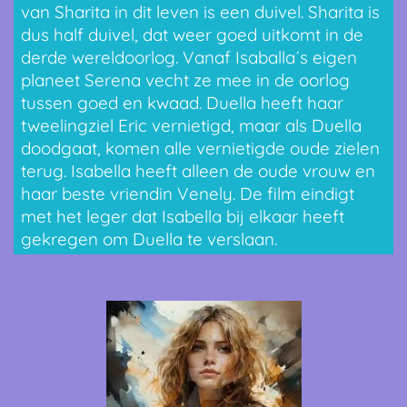
van Sharita in dit leven is een duivel. Sharita is
dus half duivel, dat weer goed uitkomt in de
derde wereldoorlog. Vanaf Isaballa´s eigen
planeet Serena vecht ze mee in de oorlog
tussen goed en kwaad. Duella heeft haar
tweelingziel Eric vernietigd, maar als Duella
doodgaat, komen alle vernietigde oude zielen
terug. Isabella heeft alleen de oude vrouw en
haar beste vriendin Venely. De film eindigt
met het leger dat Isabella bij elkaar heeft
gekregen om Duella te verslaan.