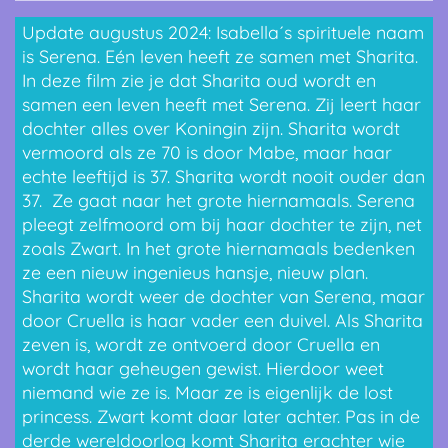
l
u
e
Update augustus 2024: Isabella´s spirituele naam
a
t
t
is Serena. Eén leven heeft ze samen met Sharita.
y
e
t
In deze film zie je dat Sharita oud wordt en
samen een leven heeft met Serena. Zij leert haar
i
dochter alles over Koningin zijn. Sharita wordt
n
vermoord als ze 70 is door Mabe, maar haar
g
echte leeftijd is 37. Sharita wordt nooit ouder dan
s
37. Ze gaat naar het grote hiernamaals. Serena
pleegt zelfmoord om bij haar dochter te zijn, net
zoals Zwart. In het grote hiernamaals bedenken
ze een nieuw ingenieus hansje, nieuw plan.
Sharita wordt weer de dochter van Serena, maar
door Cruella is haar vader een duivel. Als Sharita
zeven is, wordt ze ontvoerd door Cruella en
wordt haar geheugen gewist. Hierdoor weet
niemand wie ze is. Maar ze is eigenlijk de lost
princess. Zwart komt daar later achter. Pas in de
derde wereldoorlog komt Sharita erachter wie