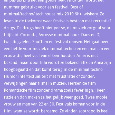
en pas als Ella het een goede beat vindt dan wordt het
nummer gebruikt voor een festival. Best of
minimal/techno/ tech house mix 2019 6h+, wishery. Ze
leven in de toekomst waar festivals bestaan met recreatief
drugs. De drugs hoeft niet per se, de muziek zorgt al voor
blijheid. Coronita, Avrosse minimal hour. Dans en DJ,
tweelingzielen. Shufflen en festival dansen. Het gaat over
een liefde voor muziek minimal techno en een man en een
vrouw die heel veel van elkaar houden. Anna is niet
bekend, maar door Ella wordt ze bekend. Ella en Anna zijn
hoogbegaafd en dat komt terug in de minimal techno.
Humor intertextualiteit met frustratie of zonder,
verwijzingen naar films in muziek. Herken de film.
Romantische film zonder drama zoals fever high.1 keer
ruzie en dan maken ze het gelijk weer goed. Twee mooie
vrouw en man van 22 en 30. Festivals komen voor in de
film, want ze wordt beroemd. Ze vinden zootropolis heel