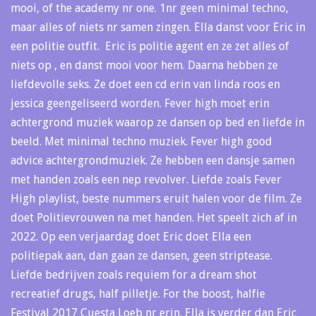
mooi, of the academy nr one. 1nr geen minimal techno,
maar alles of niets nr samen zingen. Ella danst voor Eric in
een politie outfit. Eric is politie agent en ze zet alles of
niets op , en danst mooi voor hem. Daarna hebben ze
liefdevolle seks. Ze doet een cd erin van linda roos en
jessica geengeliseerd worden. Fever high moet erin
achtergrond muziek waarop ze dansen op bed en liefde in
beeld. Met minimal techno muziek. Fever high good
advice achtergrondmuziek. Ze hebben een dansje samen
met handen zoals een nep revolver. Liefde zoals Fever
High playlist, beste nummers eruit halen voor de film. Ze
doet Politievrouwen na met handen. Het speelt zich af in
2022. Op een verjaardag doet Eric doet Ella een
politiepak aan, dan gaan ze dansen, geen striptease.
Liefde bedrijven zoals requiem for a dream shot
recreatief drugs, half pilletje. For the boost, halfie
Festival 2017 Cuesta Loeb nr erin. Ella is verder dan Eric