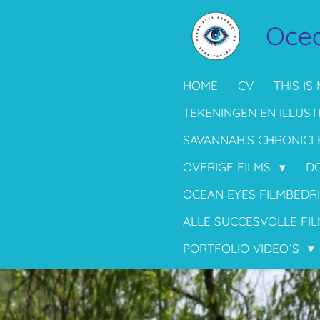
Ga
Ocea
direct
naar
de
HOME
CV
THIS IS 
hoofdinhoud
TEKENINGEN EN ILLUST
SAVANNAH'S CHRONICL
OVERIGE FILMS
D
OCEAN EYES FILMBEDR
ALLE SUCCESVOLLE FIL
PORTFOLIO VIDEO´S