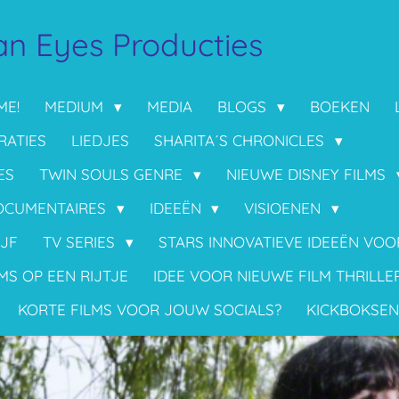
n Eyes Producties
ME!
MEDIUM
MEDIA
BLOGS
BOEKEN
RATIES
LIEDJES
SHARITA´S CHRONICLES
ES
TWIN SOULS GENRE
NIEUWE DISNEY FILMS
OCUMENTAIRES
IDEEËN
VISIOENEN
IJF
TV SERIES
STARS INNOVATIEVE IDEEËN VO
MS OP EEN RIJTJE
IDEE VOOR NIEUWE FILM THRILLE
KORTE FILMS VOOR JOUW SOCIALS?
KICKBOKSEN