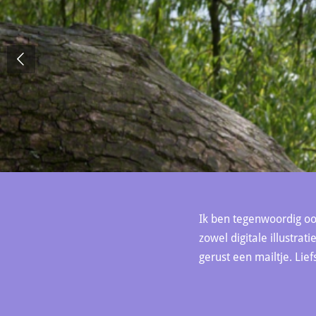
Ik ben tegenwoordig ook
zowel digitale illustra
gerust een mailtje. Lief