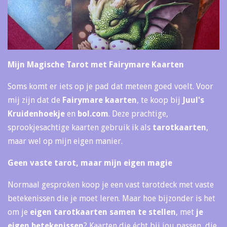
Mijn Magische Tarot met Fairymare Kaarten
Soms komt er iets op je pad dat meteen goed voelt. Voor
mij zijn dat de
Fairymare kaarten
, te koop bij
Juul's
Kruidenhoekje
en
bol.com
. Deze prachtige,
sprookjesachtige kaarten gebruik ik als
tarotkaarten
,
maar wel op mijn eigen manier.
Geen vaste tarot, maar mijn eigen magie
Normaal gesproken koop je een vast tarotdeck met vaste
betekenissen die je moet leren. Maar hoe bijzonder is het
om je
eigen tarotkaarten samen te stellen
, met
je
eigen betekenissen
? Kaarten die écht bij jou passen, die