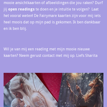
mooie ansichtkaarten of afbeeldingen die jou raken? Durf
jij
open readings
te doen en je intuïtie te volgen? Laat
het vooral weten! De Fairymare kaarten zijn voor mij iets
heel moois dat op mijn pad is gekomen. Ik ben dankbaar
en ik ben blij.
Wil je van mij een reading met mijn mooie nieuwe
kaarten? Neem gerust contact met mij op. Liefs Sharita