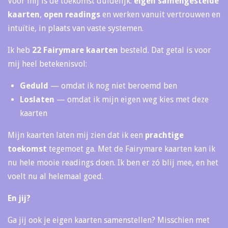
Voor mij is de toekomst duidelijk:
eigen samengestelde
kaarten
,
open readings
en werken vanuit vertrouwen en
intuïtie, in plaats van vaste systemen.
Ik heb
22 Fairymare kaarten
besteld. Dat getal is voor
mij heel betekenisvol:
Geduld
— omdat ik nog niet beroemd ben
Loslaten
— omdat ik mijn eigen weg kies met deze
kaarten
Mijn kaarten laten mij zien dat ik een
prachtige
toekomst
tegemoet ga. Met de Fairymare kaarten kan ik
nu hele mooie readings doen. Ik ben er zó blij mee, en het
voelt nu al helemaal goed.
En jij?
Ga jij ook je eigen kaarten samenstellen? Misschien met