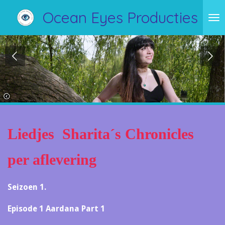
Ga
Ocean Eyes Producties
direct
naar
de
hoofdinhoud
Liedjes Sharita´s Chronicles
per aflevering
Seizoen 1.
Episode 1 Aardana Part 1