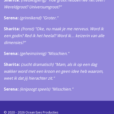
Sharita:
(nieuwsgierig)
"Hoe groot hebben we het over?
Wereldgroot? Universumgroot?"
Serena:
(grinnikend)
"Groter."
Sharita:
(fronst)
"Oke, nu maak je me nerveus. Word ik
een godin? Red ik het heelal? Word ik… keizerin van alle
dimensies?"
Serena:
(geheimzinnig)
"Misschien."
Sharita:
(zucht dramatisch)
"Mam, als ik op een dag
wakker word met een kroon en geen idee heb waarom,
weet ik dat jij hierachter zit."
Serena:
(knipoogt speels)
"Misschien."
© 2020 - 2026 Ocean Eyes Producties