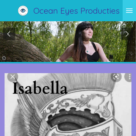
Ga
Ocean Eyes Producties
direct
naar
de
hoofdinhoud