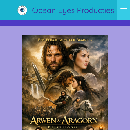
Ga
Ocean Eyes Producties
direct
naar
de
hoofdinhoud