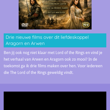
Drie nieuwe films over dit liefdeskoppel
Aragorn en Arwen
Ben jij ook nog niet klaar met Lord of the Rings en vind je
het verhaal van Arwen en Aragorn ook zo mooi? In de
toekomst ga ik drie films maken over hen. Voor iedereen
die The Lord of the Rings geweldig vindt.