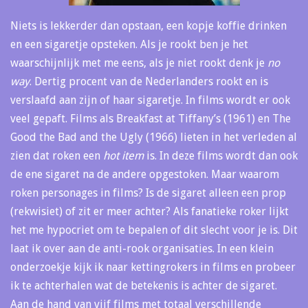
Niets is lekkerder dan opstaan, een kopje koffie drinken
en een sigaretje opsteken. Als je rookt ben je het
waarschijnlijk met me eens, als je niet rookt denk je
no
way
. Dertig procent van de Nederlanders rookt en is
verslaafd aan zijn of haar sigaretje. In films wordt er ook
veel gepaft. Films als Breakfast at Tiffany’s (1961) en The
Good the Bad and the Ugly (1966) lieten in het verleden al
zien dat roken een
hot item
is. In deze films wordt dan ook
de ene sigaret na de andere opgestoken. Maar waarom
roken personages in films? Is de sigaret alleen een prop
(rekwisiet) of zit er meer achter? Als fanatieke roker lijkt
het me hypocriet om te bepalen of dit slecht voor je is. Dit
laat ik over aan de anti-rook organisaties. In een klein
onderzoekje kijk ik naar kettingrokers in films en probeer
ik te achterhalen wat de betekenis is achter de sigaret.
Aan de hand van vijf films met totaal verschillende