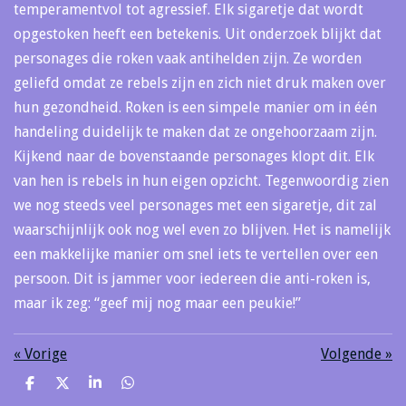
temperamentvol tot agressief. Elk sigaretje dat wordt
opgestoken heeft een betekenis. Uit onderzoek blijkt dat
personages die roken vaak antihelden zijn. Ze worden
geliefd omdat ze rebels zijn en zich niet druk maken over
hun gezondheid. Roken is een simpele manier om in één
handeling duidelijk te maken dat ze ongehoorzaam zijn.
Kijkend naar de bovenstaande personages klopt dit. Elk
van hen is rebels in hun eigen opzicht. Tegenwoordig zien
we nog steeds veel personages met een sigaretje, dit zal
waarschijnlijk ook nog wel even zo blijven. Het is namelijk
een makkelijke manier om snel iets te vertellen over een
persoon. Dit is jammer voor iedereen die anti-roken is,
maar ik zeg: “geef mij nog maar een peukie!”
«
Vorige
Volgende
»
D
D
S
D
e
e
h
e