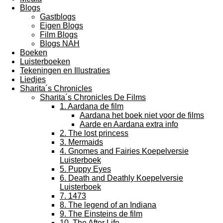
Blogs
Gastblogs
Eigen Blogs
Film Blogs
Blogs NAH
Boeken
Luisterboeken
Tekeningen en Illustraties
Liedjes
Sharita´s Chronicles
Sharita´s Chronicles De Films
1. Aardana de film
Aardana het boek niet voor de films
Aarde en Aardana extra info
2. The lost princess
3. Mermaids
4. Gnomes and Fairies Koepelversie
Luisterboek
5. Puppy Eyes
6. Death and Deathly Koepelversie
Luisterboek
7. 1473
8. The legend of an Indiana
9. The Einsteins de film
10. The After Life