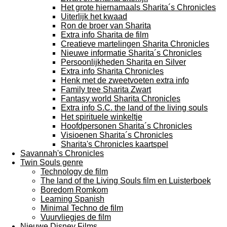
Het grote hiernamaals Sharita´s Chronicles
Uiterlijk het kwaad
Ron de broer van Sharita
Extra info Sharita de film
Creatieve martelingen Sharita Chronicles
Nieuwe informatie Sharita´s Chronicles
Persoonlijkheden Sharita en Silver
Extra info Sharita Chronicles
Henk met de zweetvoeten extra info
Family tree Sharita Zwart
Fantasy world Sharita Chronicles
Extra info S.C. the land of the living souls
Het spirituele winkeltje
Hoofdpersonen Sharita´s Chronicles
Visioenen Sharita´s Chronicles
Sharita's Chronicles kaartspel
Savannah's Chronicles
Twin Souls genre
Technology de film
The land of the Living Souls film en Luisterboek
Boredom Romkom
Learning Spanish
Minimal Techno de film
Vuurvliegjes de film
Nieuwe Disney Films