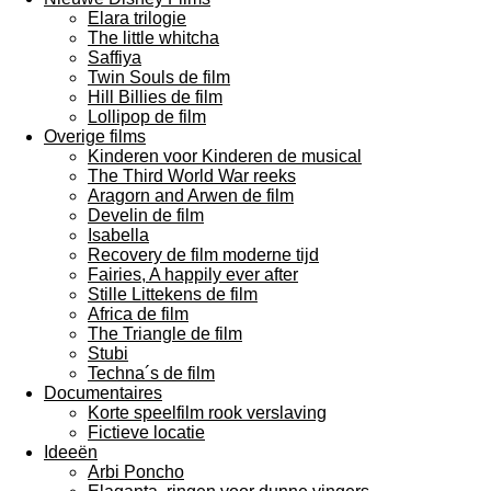
Elara trilogie
The little whitcha
Saffiya
Twin Souls de film
Hill Billies de film
Lollipop de film
Overige films
Kinderen voor Kinderen de musical
The Third World War reeks
Aragorn and Arwen de film
Develin de film
Isabella
Recovery de film moderne tijd
Fairies, A happily ever after
Stille Littekens de film
Africa de film
The Triangle de film
Stubi
Techna´s de film
Documentaires
Korte speelfilm rook verslaving
Fictieve locatie
Ideeën
Arbi Poncho