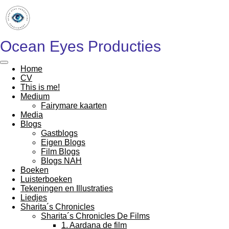
Ga
direct
naar
de
Ocean Eyes Producties
hoofdinhoud
Home
CV
This is me!
Medium
Fairymare kaarten
Media
Blogs
Gastblogs
Eigen Blogs
Film Blogs
Blogs NAH
Boeken
Luisterboeken
Tekeningen en Illustraties
Liedjes
Sharita´s Chronicles
Sharita´s Chronicles De Films
1. Aardana de film