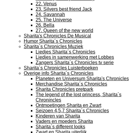
22. Venus
23. Silvers best friend Jack
24. Savannah
25. The Universe
26. Bella
27. Queen of the new world
Sharita's Chronicles De Musical
Humor Sharita´s Chronicles
Sharita´s Chronicles Muziek
Liedjes Sharita´s Chronicles
Liedjes in samenwerking met Lobbes
Zangers Sharita´s Chronicles tv serie
Sharita´s Chronicles Luisterboeken
Overige info Sharita´s Chronicles
Planeten en Universum Sharita's Chronicles
Merchandise Sharita´s Chronicles
Sharita Chronicles pretpark
The legend of the lost princess, Sharita´s
Chronincles
Ontmoetingen Sharita en Zwart
Seizoen 4,5,7 Sharita´s Chronicles
Kinderen van Sharita
Vaders en moeders Sharita
Sharita´s different looks
Zwart en Sharita uiterlijk