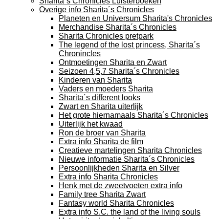
Sharita´s Chronicles Luisterboeken
Overige info Sharita´s Chronicles
Planeten en Universum Sharita's Chronicles
Merchandise Sharita´s Chronicles
Sharita Chronicles pretpark
The legend of the lost princess, Sharita´s
Chronincles
Ontmoetingen Sharita en Zwart
Seizoen 4,5,7 Sharita´s Chronicles
Kinderen van Sharita
Vaders en moeders Sharita
Sharita´s different looks
Zwart en Sharita uiterlijk
Het grote hiernamaals Sharita´s Chronicles
Uiterlijk het kwaad
Ron de broer van Sharita
Extra info Sharita de film
Creatieve martelingen Sharita Chronicles
Nieuwe informatie Sharita´s Chronicles
Persoonlijkheden Sharita en Silver
Extra info Sharita Chronicles
Henk met de zweetvoeten extra info
Family tree Sharita Zwart
Fantasy world Sharita Chronicles
Extra info S.C. the land of the living souls