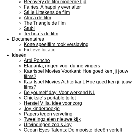
Recovery de film moderne tijd
Fairies, A happily ever after
Stille Littekens de film
Africa de film
The Triangle de film
Stubi
Techna´s de film
Documentaires
Korte speelfilm rook verslaving
Fictieve locatie
Ideeën
Arbi Poncho
Elaganta, ringen voor dunne vingers
Kaartspel Movies Voorkant: Hoe goed ken jij jouw
films?
Kaartspel Movies Achterkant: Hoe goed ken jij jouw
films?
Be yourself day! Voor werkend NL
Chicksie´s portable toilet
Herstel Villa, idee voor zorg
Joy kinderboekje
Papers tegen verveling
Tweelingzielen nieuwe kijk
Uitvindingen zoals Joy
Ocean Eyes Talents: De mooiste ideeën vertelt