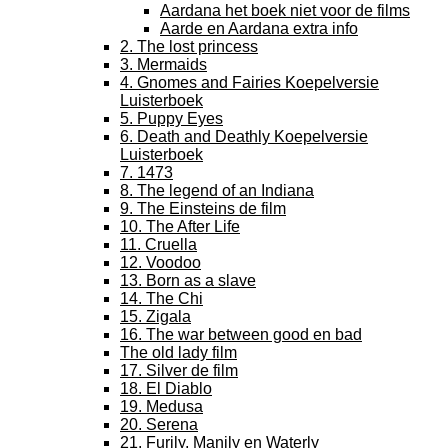
Aardana het boek niet voor de films
Aarde en Aardana extra info
2. The lost princess
3. Mermaids
4. Gnomes and Fairies Koepelversie
Luisterboek
5. Puppy Eyes
6. Death and Deathly Koepelversie
Luisterboek
7. 1473
8. The legend of an Indiana
9. The Einsteins de film
10. The After Life
11. Cruella
12. Voodoo
13. Born as a slave
14. The Chi
15. Zigala
16. The war between good en bad
The old lady film
17. Silver de film
18. El Diablo
19. Medusa
20. Serena
21. Furily, Manily en Waterly