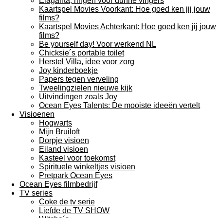
Elaganta, ringen voor dunne vingers
Kaartspel Movies Voorkant: Hoe goed ken jij jouw
films?
Kaartspel Movies Achterkant: Hoe goed ken jij jouw
films?
Be yourself day! Voor werkend NL
Chicksie´s portable toilet
Herstel Villa, idee voor zorg
Joy kinderboekje
Papers tegen verveling
Tweelingzielen nieuwe kijk
Uitvindingen zoals Joy
Ocean Eyes Talents: De mooiste ideeën vertelt
Visioenen
Hogwarts
Mijn Bruiloft
Dorpje visioen
Eiland visioen
Kasteel voor toekomst
Spirituele winkeltjes visioen
Pretpark Ocean Eyes
Ocean Eyes filmbedrijf
TV series
Coke de tv serie
Liefde de TV SHOW