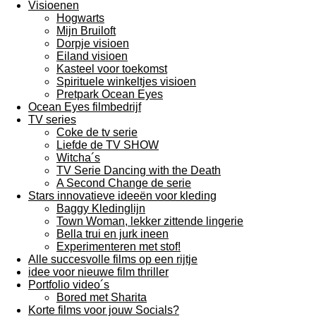
Visioenen
Hogwarts
Mijn Bruiloft
Dorpje visioen
Eiland visioen
Kasteel voor toekomst
Spirituele winkeltjes visioen
Pretpark Ocean Eyes
Ocean Eyes filmbedrijf
TV series
Coke de tv serie
Liefde de TV SHOW
Witcha´s
TV Serie Dancing with the Death
A Second Change de serie
Stars innovatieve ideeën voor kleding
Baggy Kledinglijn
Town Woman, lekker zittende lingerie
Bella trui en jurk ineen
Experimenteren met stof!
Alle succesvolle films op een rijtje
idee voor nieuwe film thriller
Portfolio video´s
Bored met Sharita
Korte films voor jouw Socials?