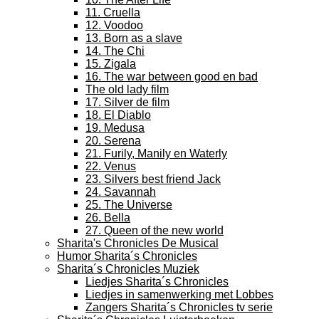
11. Cruella
12. Voodoo
13. Born as a slave
14. The Chi
15. Zigala
16. The war between good en bad
The old lady film
17. Silver de film
18. El Diablo
19. Medusa
20. Serena
21. Furily, Manily en Waterly
22. Venus
23. Silvers best friend Jack
24. Savannah
25. The Universe
26. Bella
27. Queen of the new world
Sharita's Chronicles De Musical
Humor Sharita´s Chronicles
Sharita´s Chronicles Muziek
Liedjes Sharita´s Chronicles
Liedjes in samenwerking met Lobbes
Zangers Sharita´s Chronicles tv serie