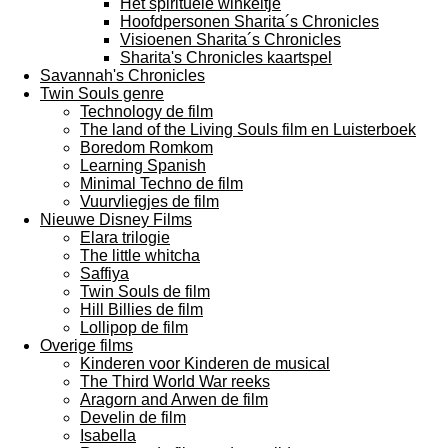
Het spirituele winkeltje
Hoofdpersonen Sharita´s Chronicles
Visioenen Sharita´s Chronicles
Sharita's Chronicles kaartspel
Savannah's Chronicles
Twin Souls genre
Technology de film
The land of the Living Souls film en Luisterboek
Boredom Romkom
Learning Spanish
Minimal Techno de film
Vuurvliegjes de film
Nieuwe Disney Films
Elara trilogie
The little whitcha
Saffiya
Twin Souls de film
Hill Billies de film
Lollipop de film
Overige films
Kinderen voor Kinderen de musical
The Third World War reeks
Aragorn and Arwen de film
Develin de film
Isabella