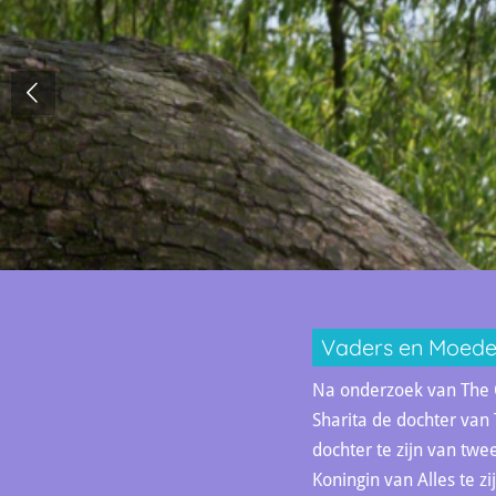
Vaders en Moeder
Na onderzoek van The O
Sharita de dochter van 
dochter te zijn van tw
Koningin van Alles te zij