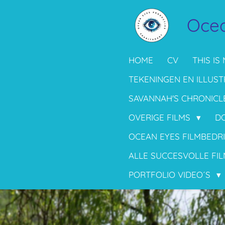
Ga
Ocea
direct
naar
de
HOME
CV
THIS IS 
hoofdinhoud
TEKENINGEN EN ILLUST
SAVANNAH'S CHRONICL
OVERIGE FILMS
D
OCEAN EYES FILMBEDR
ALLE SUCCESVOLLE FIL
PORTFOLIO VIDEO´S