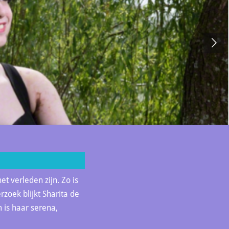
t verleden zijn. Zo is
zoek blijkt Sharita de
 is haar serena,