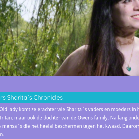
s Sharita´s Chronicles
ld lady komt ze erachter wie Sharita´s vaders en moeders in he
Tritan, maar ook de dochter van de Owens family. Na lang onder
ee mensa´s die het heelal beschermen tegen het kwaad. Daarom
n.