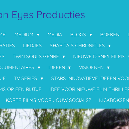
n Eyes Producties
ME!
MEDIUM
MEDIA
BLOGS
BOEKEN
RATIES
LIEDJES
SHARITA´S CHRONICLES
ES
TWIN SOULS GENRE
NIEUWE DISNEY FILMS
OCUMENTAIRES
IDEEËN
VISIOENEN
IJF
TV SERIES
STARS INNOVATIEVE IDEEËN VO
MS OP EEN RIJTJE
IDEE VOOR NIEUWE FILM THRILLE
KORTE FILMS VOOR JOUW SOCIALS?
KICKBOKSEN