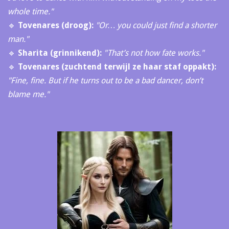
whole time."
🔹
Tovenares (droog):
"Or… you could just find a shorter
man."
🔹
Sharita (grinnikend):
"That’s not how fate works."
🔹
Tovenares (zuchtend terwijl ze haar staf oppakt):
"Fine, fine. But if he turns out to be a bad dancer, don’t
blame me."