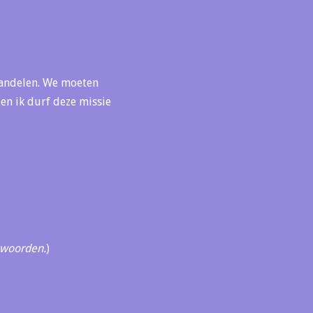
wandelen. We moeten
t en ik durf deze missie
d woorden.
)