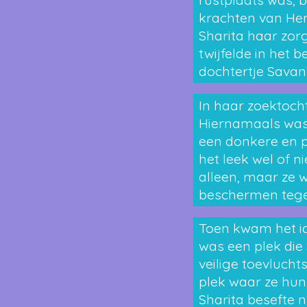
krachten van Hen
Sharita haar zorg
twijfelde in het 
dochtertje Savann
In haar zoektoch
Hiernamaals was 
een donkere en pi
het leek wel of n
alleen, maar ze w
beschermen tegen
Toen kwam het i
was een plek die
veilige toevlucht
plek waar ze hun
Sharita besefte n