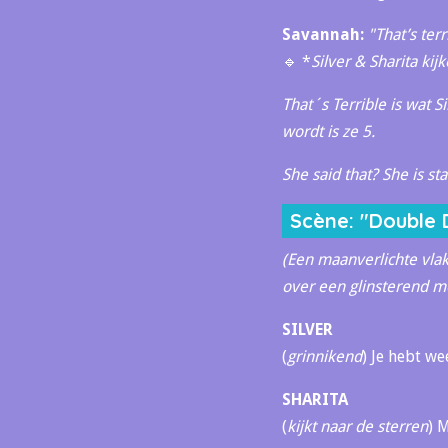
Savannah:
"That’s terr
🔹 *
Silver & Sharita kij
That´s Terrible is wat S
wordt is ze 5.
She said that? She is st
Scène: "Double 
(Een maanverlichte vlakt
over een glinsterend m
SILVER
(
grinnikend
) Je hebt wee
SHARITA
(
kijkt naar de sterren
) 