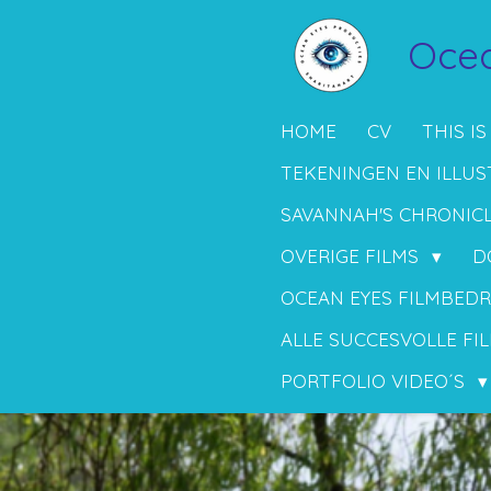
Ga
Ocea
direct
naar
de
HOME
CV
THIS IS
hoofdinhoud
TEKENINGEN EN ILLUS
SAVANNAH'S CHRONIC
OVERIGE FILMS
D
OCEAN EYES FILMBEDR
ALLE SUCCESVOLLE FIL
PORTFOLIO VIDEO´S