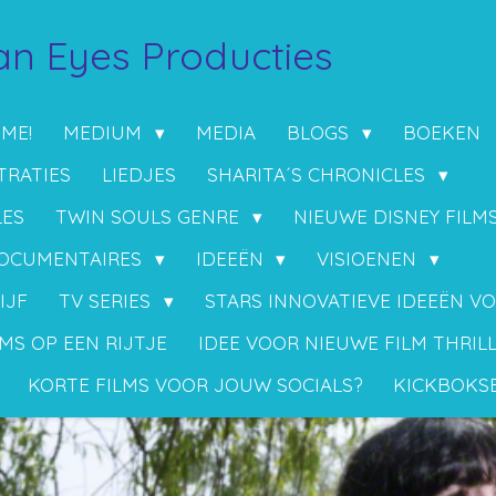
n Eyes Producties
 ME!
MEDIUM
MEDIA
BLOGS
BOEKEN
TRATIES
LIEDJES
SHARITA´S CHRONICLES
LES
TWIN SOULS GENRE
NIEUWE DISNEY FILM
OCUMENTAIRES
IDEEËN
VISIOENEN
IJF
TV SERIES
STARS INNOVATIEVE IDEEËN V
MS OP EEN RIJTJE
IDEE VOOR NIEUWE FILM THRIL
KORTE FILMS VOOR JOUW SOCIALS?
KICKBOKS