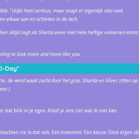
ible."
(
kijkt heel serieus, maar snapt er eigenlijk niks van
)
ken elkaar aan en schieten in de lach.
ilver altijd zegt als Sharita weer met hele heftige visioenen komt
arting to look more and more like you.
D-Day"
e, de wind waait zacht door het gras. Sharita en Silver zitten op 
eer.)
r dat blik in je ogen. Alsof je iets ziet wat ik niet kan.
Misschien zie ik dat ook. Een toekomst. Een keuze. Onze eigen
do