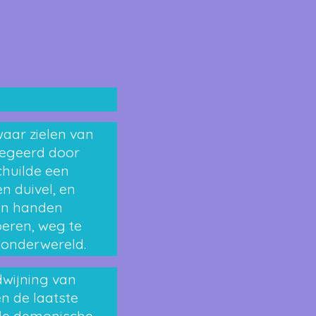
waar zielen van
regeerd door
chuilde een
n duivel, en
 in handen
oeren, weg te
 onderwereld.
dwijning van
n de laatste
 de demonische