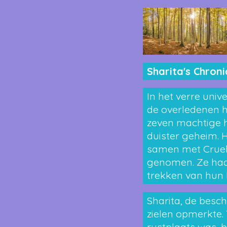
Sharita's Chroni
In het verre uni
de overledenen h
zeven machtige h
duister geheim. H
samen met Cruell
genomen. Ze hadd
trekken van hun
Sharita, de besch
zielen opmerkte.
rustplaats was, 