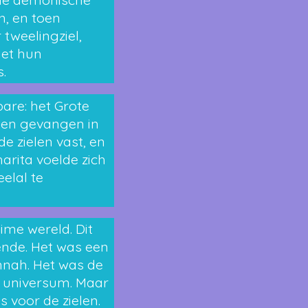
n, en toen
 tweelingziel,
met hun
.
are: het Grote
den gevangen in
e zielen vast, en
harita voelde zich
elal te
ime wereld. Dit
ende. Het was een
annah. Het was de
t universum. Maar
s voor de zielen.