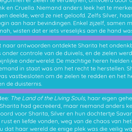
k en Cruella. Niemand anders leek het te merke
en deelde, werd ze niet geloofd. Zelfs Silver, haar
begin aan haar bevindingen. Enkel zijzelf, samen 
ah, wisten dat er iets vreselijks aan de hand was
t naar antwoorden ontdekte Sharita het ondenkb
onder controle van de duivels, en de zielen wer
jnlijke onderwereld. De machtige heren hielden d
iemand in staat was om het recht te herstellen. S
as vastbesloten om de zielen te redden en het he
 de duisternis.
dee:
The Land of the Living Souls
, haar eigen gehe
 Sharita had gecreëerd, maar niemand anders k
soord voor Sharita, Silver en hun dochtertje Sav
 rust en liefde vonden, weg van de chaos van he
u dat haar wereld de enige plek was die veilig wa