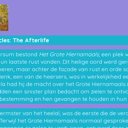
cles: The Afterlife
versum bestond
Het Grote Hiernamaals
, een plek 
un laatste rust vonden. Dit heilige oord werd ge
eren, maar achter de façade van rust en orde s
enk, een van de heersers, was in werkelijkheid ee
a had hij de macht over het Grote Hiernamaals
en een sinister plan bedacht om zielen te ontv
 bestemming en hen gevangen te houden in hun
ermster van het heelal, was de eerste die de ver
 Terwijl het Grote Hiernamaals normaal gesproke
begonnen er zielen te verdwijnen, ontvoerd door