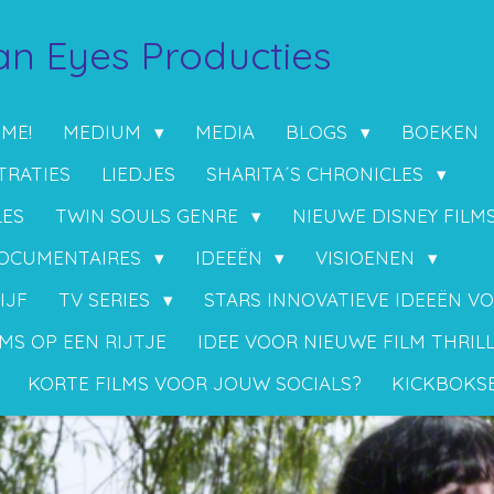
n Eyes Producties
 ME!
MEDIUM
MEDIA
BLOGS
BOEKEN
TRATIES
LIEDJES
SHARITA´S CHRONICLES
LES
TWIN SOULS GENRE
NIEUWE DISNEY FILM
OCUMENTAIRES
IDEEËN
VISIOENEN
IJF
TV SERIES
STARS INNOVATIEVE IDEEËN V
MS OP EEN RIJTJE
IDEE VOOR NIEUWE FILM THRIL
KORTE FILMS VOOR JOUW SOCIALS?
KICKBOKS