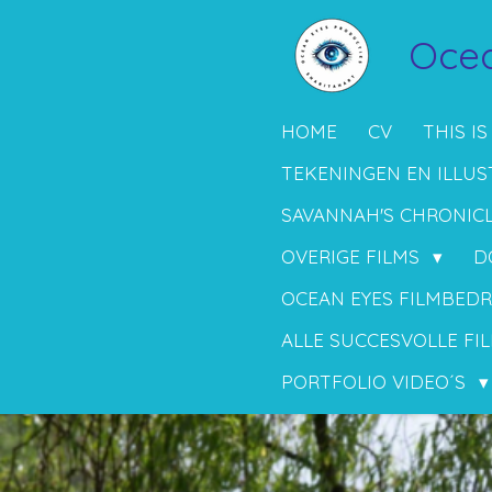
Ga
Ocea
direct
naar
de
HOME
CV
THIS IS
hoofdinhoud
TEKENINGEN EN ILLUS
SAVANNAH'S CHRONIC
OVERIGE FILMS
D
OCEAN EYES FILMBEDR
ALLE SUCCESVOLLE FIL
PORTFOLIO VIDEO´S