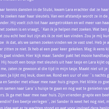
ar kennis dansten in de Stubi, kwam Lara erachter dat ze haar 
 te zoeken naar haar sleutels. Van een afstandje wordt ze in d
der. Hij voelt zich tot haar aangetrokken en wil meer van haa
n het zoeken is en vraagt, ´Kan ik je helpen met zoeken. Wat ben 
at zou echt heel kut zijn als ik ze niet kan vinden. Zou je mij 
oe ik dat, als we samen zoeken vinden we ze vast snel. Heb je al
 zitten ze niet. Ik heb al een paar keer gekeken. Mag ik eens ki
ts gaat vinden. Hier kijk maar. Sander pakt het mooie handtasj
? Hij houdt een bosje met sleutels uit haar tasje en Lara kijkt o
e, zaten ze gewoon al die tijd in mijn tasje. Maakt niet uit je
sen. Ja lijkt mij leuk, doen we. Rond een uur of vier ´s nachts 
ra en Sander met elkaar mee naar huis gingen. Het klikte zo go
om samen naar Lara´s huisje te gaan en nog wat te genieten van
ers. Ik ga met haar mee naar huis. Zijn vrienden grapte een bee
endin? Een beetje verlegen´, zei Sander ik weet het nog niet, ma
en idee wat er te wachten stond en wat voor invloed deze besli