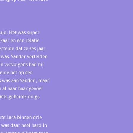
Zuid. Het was super
kaar en een relatie
rtelde dat ze zes jaar
t was. Sander vertelden
en vervolgens had hij
telde het op een
ds was aan Sander , maar
n al naar haar gevoel
iets geheimzinnigs
kte Lara binnen drie
 was daar heel hard in