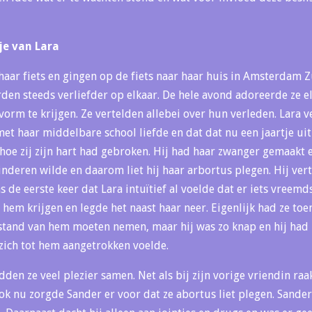
isje van Lara
haar fiets en gingen op de fiets naar haar huis in Amsterdam 
den steeds verliefder op elkaar. De hele avond adoreerde ze el
rm te krijgen. Ze vertelden allebei over hun verleden. Lara ve
met haar middelbare school liefde en dat dat nu een jaartje ui
 hoe zij zijn hart had gebroken. Hij had haar zwanger gemaakt 
inderen wilde en daarom liet hij haar arbortus plegen. Hij ver
s de eerste keer dat Lara intuïtief al voelde dat er iets vreem
hem krijgen en legde het naast haar neer. Eigenlijk had ze toe
stand van hem moeten nemen, maar hij was zo knap en hij had 
zich tot hem aangetrokken voelde.
en ze veel plezier samen. Net als bij zijn vorige vriendin raa
 nu zorgde Sander er voor dat ze abortus liet plegen. Sander