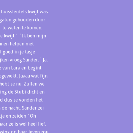
huissleutels kwijt was.
e gaten gehouden door
r te weten te komen.
je kwijt.´ ´Ik ben mijn
kunnen helpen met
 goed in je tasje
jken vroeg Sander.´ Ja,
e van Lara en begint
pgewekt, Jaaaa wat fijn.
 hebt ze nu. Zullen we
ging de Stubi dicht en
ed dus ze vonden het
 de nacht. Sander zei
tje en zeiden ´Oh
ar ze is wel heel lief.
ssing op haar leven zou