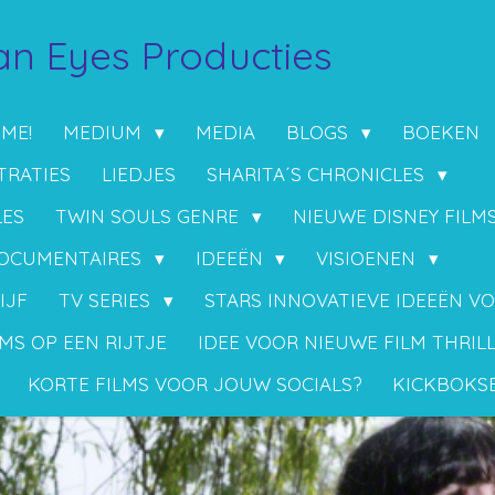
n Eyes Producties
 ME!
MEDIUM
MEDIA
BLOGS
BOEKEN
TRATIES
LIEDJES
SHARITA´S CHRONICLES
LES
TWIN SOULS GENRE
NIEUWE DISNEY FILM
OCUMENTAIRES
IDEEËN
VISIOENEN
IJF
TV SERIES
STARS INNOVATIEVE IDEEËN V
MS OP EEN RIJTJE
IDEE VOOR NIEUWE FILM THRIL
KORTE FILMS VOOR JOUW SOCIALS?
KICKBOKS