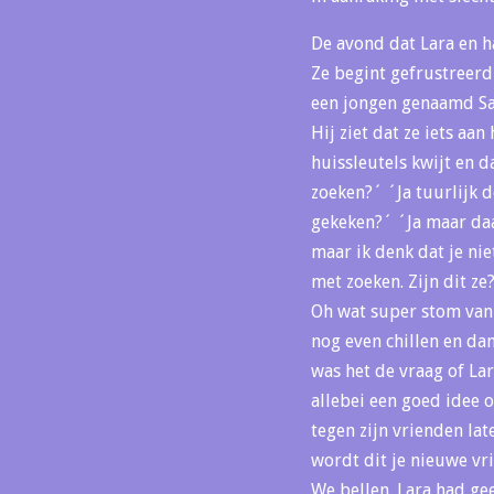
De avond dat Lara en ha
Ze begint gefrustreerd
een jongen genaamd San
Hij ziet dat ze iets aa
huissleutels kwijt en d
zoeken?´ ´Ja tuurlijk d
gekeken?´ ´Ja maar daar
maar ik denk dat je nie
met zoeken. Zijn dit ze
Oh wat super stom van m
nog even chillen en dan
was het de vraag of La
allebei een goed idee 
tegen zijn vrienden lat
wordt dit je nieuwe vri
We bellen. Lara had ge