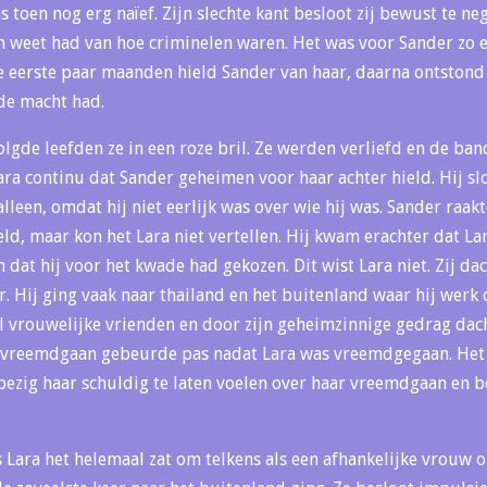
s toen nog erg naïef. Zijn slechte kant besloot zij bewust te ne
 weet had van hoe criminelen waren. Het was voor Sander zo 
 de eerste paar maanden hield Sander van haar, daarna ontstond
 de macht had.
lgde leefden ze in een roze bril. Ze werden verliefd en de ba
ara continu dat Sander geheimen voor haar achter hield. Hij sl
 alleen, omdat hij niet eerlijk was over wie hij was. Sander raa
d, maar kon het Lara niet vertellen. Hij kwam erachter dat Lar
n dat hij voor het kwade had gekozen. Dit wist Lara niet. Zij da
. Hij ging vaak naar thailand en het buitenland waar hij werk
el vrouwelijke vrienden en door zijn geheimzinnige gedrag dach
 vreemdgaan gebeurde pas nadat Lara was vreemdgegaan. Het w
bezig haar schuldig te laten voelen over haar vreemdgaan en 
Lara het helemaal zat om telkens als een afhankelijke vrouw 