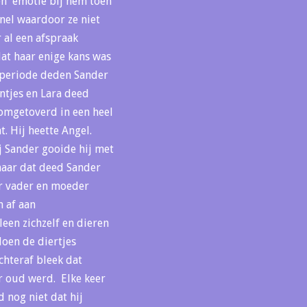
een emotie bij hem toen
nel waardoor ze niet
 al een afspraak
dat haar enige kans was
e periode deden Sander
intjes en Lara deed
 omgetoverd in een heel
. Hij heette Angel.
ij Sander gooide hij met
 maar dat deed Sander
aar vader en moeder
n af aan
een zichzelf en dieren
doen de diertjes
chteraf bleek dat
r oud werd. Elke keer
 nog niet dat hij