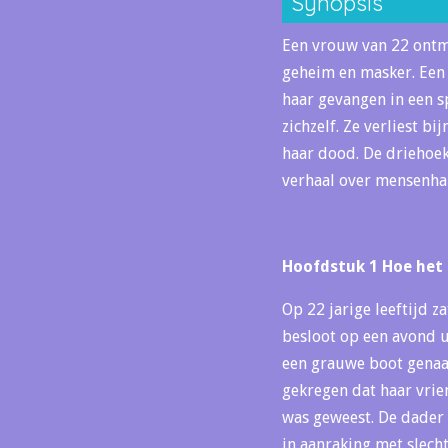
Synopsis
Een vrouw van 22 ontmo
geheim en masker. Een 
haar gevangen in een sp
zichzelf. Ze verliest b
haar dood. De driehoek
verhaal over mensenhan
Hoofdstuk 1 Hoe het
Op 22 jarige leeftijd z
besloot op een avond u
een grauwe boot genaa
gekregen dat haar vrie
was geweest. De dader 
in aanraking met slech