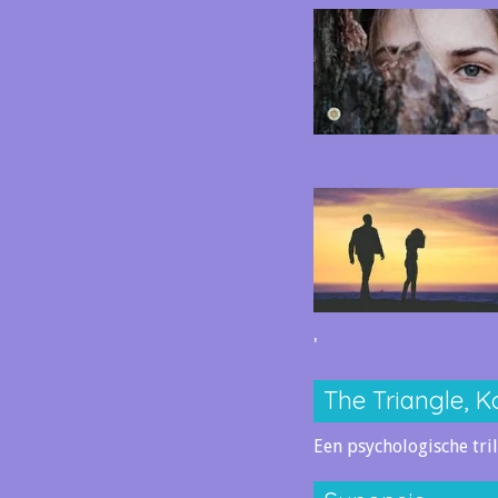
'
The Triangle, K
Een psychologische tril