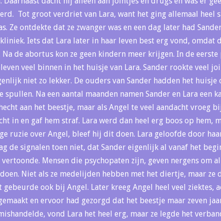
. Daarnaast dacht hij alleen aan jointjes en drugs en was er g
rd. Tot groot verdriet van Lara, want het ging allemaal heel s
as. Ze ontdekte dat ze zwanger was en een dag later had Sander
liniek. Iets dat Lara later in haar leven best erg vond, omdat 
. Na de abortus kon ze geen kindern meer krijgen. In de eerst
leven veel binnen in het huisje van Lara. Sander rookte veel jo
enlijk niet zo lekker. De ouders van Sander hadden het huisje
 spullen. Na een aantal maanden namen Sander en Lara een kat
hecht aan het beestje, maar als Angel te veel aandacht vroeg b
lucht in en gaf hem straf. Lara werd dan heel erg boos op hem,
tige ruzie over Angel, bleef hij dit doen. Lara geloofde door h
zag de signalen toen niet, dat Sander eigenlijk al vanaf het begi
vertoonde. Mensen die psychopaten zijn, geven nergens om all
doen. Niet als ze medelijden hebben met het diertje, maar ze 
 gebeurde ook bij Angel. Later kreeg Angel heel veel ziektes, a
gemaakt en ervoor had gezorgd dat het beestje maar zeven jaa
mishandelde, vond Lara het heel erg, maar ze legde het verband