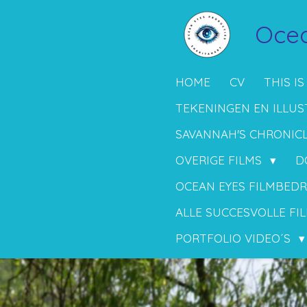
Ga
Ocea
direct
naar
de
HOME
CV
THIS IS
hoofdinhoud
TEKENINGEN EN ILLUS
SAVANNAH'S CHRONIC
OVERIGE FILMS
D
OCEAN EYES FILMBEDR
ALLE SUCCESVOLLE FIL
PORTFOLIO VIDEO´S