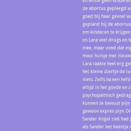
en wilde geen kinderen
de abortus gepleegd we
goed bij haar gevoel w
gepland bij de abortusk
om kinderen te krijgen
en Lara veel drugs en b
mee, maar vond dat eig
mooi huisje met nieuwe
Lara raakte heel erg ge
het kleine diertje de 
niets. Zelfs na een hef
altijd in het goede en 
psychopathisch gedrag 
kunnen ze bewust pijn 
gewoon expres pijn. Dit
Sander Angel ziek had 
als Sander het beestje 