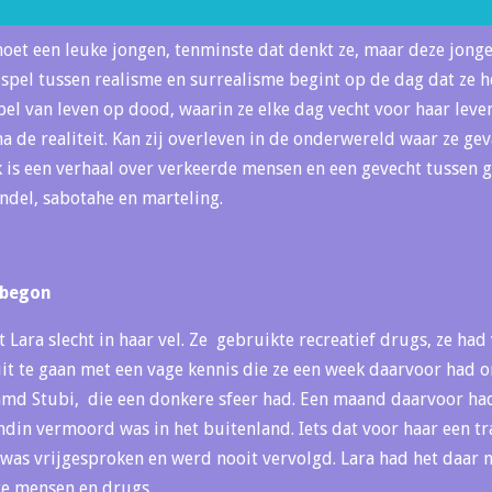
et een leuke jongen, tenminste dat denkt ze, maar deze jong
spel tussen realisme en surrealisme begint op de dag dat ze h
el van leven op dood, waarin ze elke dag vecht voor haar leven
ijna de realiteit. Kan zij overleven in de onderwereld waar ze ge
 is een verhaal over verkeerde mensen en een gevecht tussen 
del, sabotahe en marteling.
 begon
at Lara slecht in haar vel. Ze gebruikte recreatief drugs, ze had
it te gaan met een vage kennis die ze een week daarvoor had o
md Stubi, die een donkere sfeer had. Een maand daarvoor had
ndin vermoord was in het buitenland. Iets dat voor haar een t
was vrijgesproken en werd nooit vervolgd. Lara had het daar
te mensen en drugs.