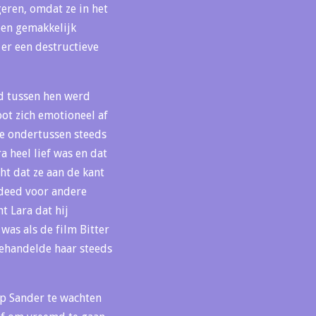
geren, omdat ze in het
een gemakkelijk
 er een destructieve
nd tussen hen werd
oot zich emotioneel af
kte ondertussen steeds
a heel lief was en dat
cht dat ze aan de kant
 deed voor andere
t Lara dat hij
as als de film Bitter
behandelde haar steeds
op Sander te wachten