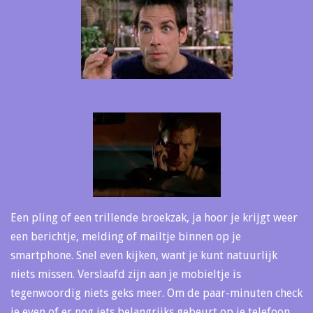
Een pling of een trillende broekzak, ja hoor je krijgt weer
een berichtje, melding of mailtje binnen op je
smartphone. Snel even kijken, want je kunt natuurlijk
niets missen. Verslaafd zijn aan je mobieltje is
tegenwoordig niets geks meer. Om de paar-minuten check
je even of er nog iets belangrijks gebeurt op je telefoon.