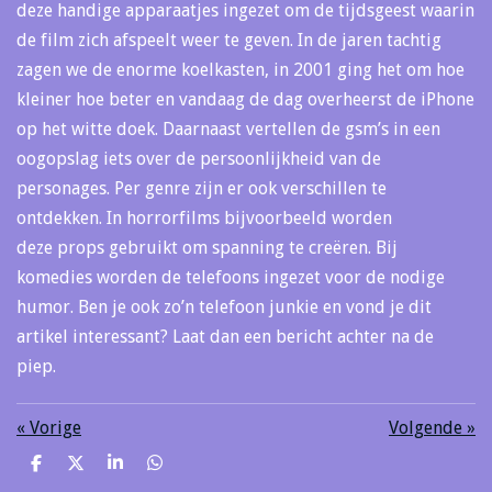
deze handige apparaatjes ingezet om de tijdsgeest waarin
de film zich afspeelt weer te geven. In de jaren tachtig
zagen we de enorme koelkasten, in 2001 ging het om hoe
kleiner hoe beter en vandaag de dag overheerst de iPhone
op het witte doek. Daarnaast vertellen de gsm’s in een
oogopslag iets over de persoonlijkheid van de
personages. Per genre zijn er ook verschillen te
ontdekken. In horrorfilms bijvoorbeeld worden
deze props gebruikt om spanning te creëren. Bij
komedies worden de telefoons ingezet voor de nodige
humor. Ben je ook zo’n telefoon junkie en vond je dit
artikel interessant? Laat dan een bericht achter na de
piep.
«
Vorige
Volgende
»
D
D
S
D
e
e
h
e