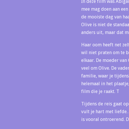
In deze film was Abigai
mee mag doen aan een s
de mooiste dag van haa
Olive is niet de standa
anders uit, maar dat ma
Haar oom heeft net zel
wil niet praten om te b
elkaar. De moeder van O
veel om Olive. De vader
familie, waar je tijden
helemaal in het plaatje
film die je raakt. T
Tijdens de reis gaat o
vult je hart met liefde
is vooral ontroerend. D