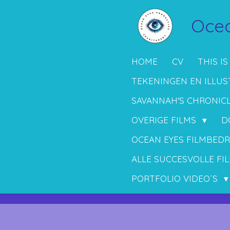
Ga
Ocea
direct
naar
de
HOME
CV
THIS IS
hoofdinhoud
TEKENINGEN EN ILLUS
SAVANNAH'S CHRONIC
OVERIGE FILMS
D
OCEAN EYES FILMBEDR
ALLE SUCCESVOLLE FIL
PORTFOLIO VIDEO´S