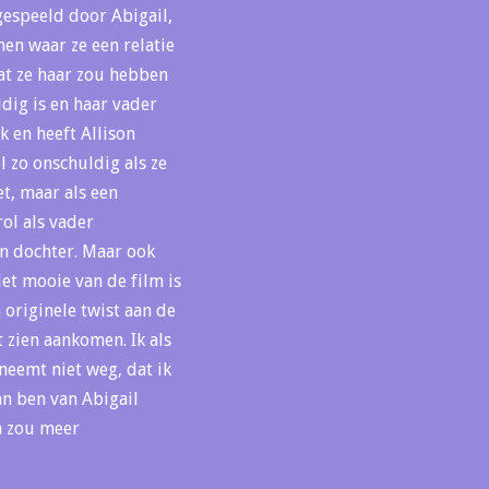
 gespeeld door Abigail,
nen waar ze een relatie
at ze haar zou hebben
dig is en haar vader
k en heeft Allison
l zo onschuldig als ze
et, maar als een
rol als vader
en dochter. Maar ook
 Het mooie van de film is
n originele twist aan de
et zien aankomen. Ik als
neemt niet weg, dat ik
an ben van Abigail
lm zou meer