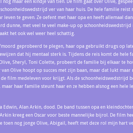
l nog maar een kindje van tien. De film gaat over Olive, gespee
choonheidswedstrijd ver van haar huis. De hele familie reist
r leven te geven. Ze oefent met haar opa en heeft allemaal da
ard dunne, met veel te veel make-up op schoonheidswedstrijd me
akt het ook wel weer heel schattig.
fmoord geprobeerd te plegen, haar opa gebruikt drugs op late
ewijzen dat hij mentaal sterk is. Tijdens de reis komt de hele f
live, Sheryl, Toni Colette, probeert de familie bij elkaar te h
 van Olive hoopt op succes met zijn baan, maar dat lukt maar n
s de film medeleven voor krijgt. Als de schoonheidswedstrijd be
, maar haar familie steunt haar en ze hebben alsnog een hele l
pa Edwin, Alan Arkin, dood. De band tussen opa en kleindochter
. Arkin kreeg een Oscar voor beste mannelijke bijrol. De film h
e toen nog jonge Olive, Abigail, heeft met deze rol mijn hart 