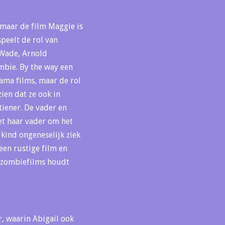
 maar de film Maggie is
speelt de rol van
 Wade, Arnold
mbie. By the way een
drama films, maar de rol
zien dat ze ook in
tiener. De vader en
het haar vader om het
 kind ongeneselijk ziek
en rustige film en
le zombiefilms houdt
r, waarin Abigail ook