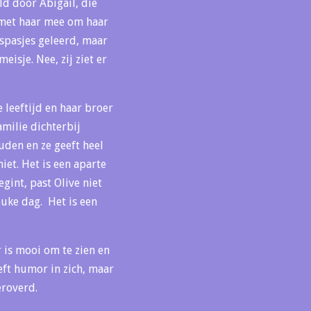
ld door Abigail, die
 met haar mee om haar
nspasjes geleerd, maar
isje. Nee, zij ziet er
 leeftijd en haar broer
amilie dichterbij
ouden en ze geeft heel
iet. Het is een aparte
gint, past Olive niet
euke dag. Het is een
 is mooi om te zien en
eeft humor in zich, maar
veroverd.