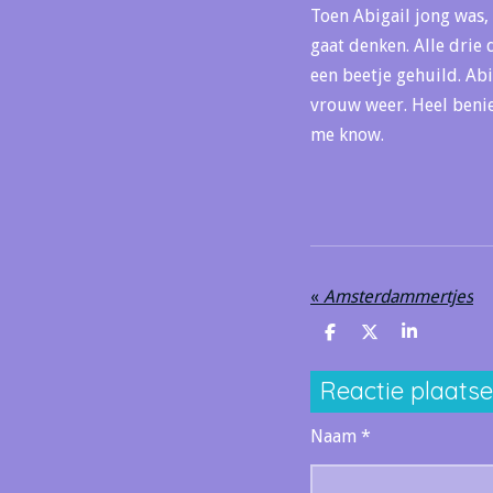
Toen Abigail jong was, 
gaat denken. Alle drie 
een beetje gehuild. Abi
vrouw weer. Heel benieu
me know.
«
Amsterdammertjes
D
D
S
e
e
h
l
e
a
Reactie plaats
e
l
r
n
e
Naam *