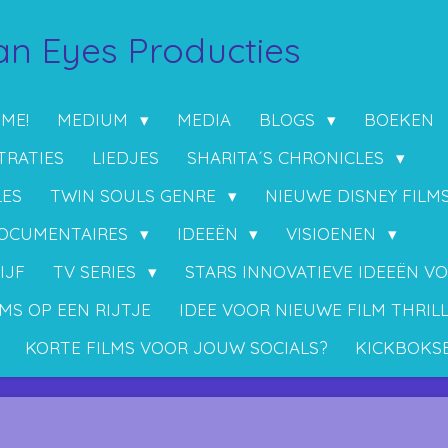
n Eyes Producties
 ME!
MEDIUM
MEDIA
BLOGS
BOEKEN
TRATIES
LIEDJES
SHARITA´S CHRONICLES
LES
TWIN SOULS GENRE
NIEUWE DISNEY FILM
OCUMENTAIRES
IDEEËN
VISIOENEN
IJF
TV SERIES
STARS INNOVATIEVE IDEEËN V
MS OP EEN RIJTJE
IDEE VOOR NIEUWE FILM THRIL
KORTE FILMS VOOR JOUW SOCIALS?
KICKBOKS