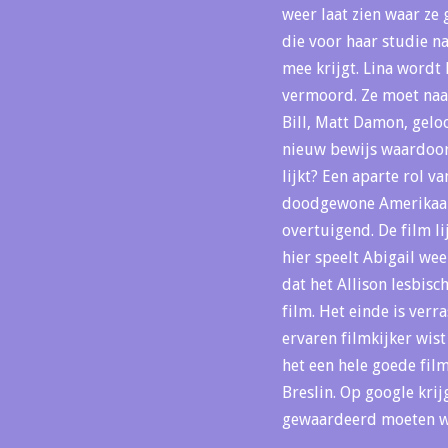
weer laat zien waar ze 
die voor haar studie na
mee krijgt. Lina wordt
vermoord. Ze moet naar
Bill, Matt Damon, geloo
nieuw bewijs waardoor 
lijkt? Een aparte rol v
doodgewone Amerikaan. H
overtuigend. De film li
hier speelt Abigail weer
dat het Allison lesbisc
film. Het einde is verra
ervaren filmkijker wist
het een hele goede film
Breslin. Op google krij
gewaardeerd moeten wo