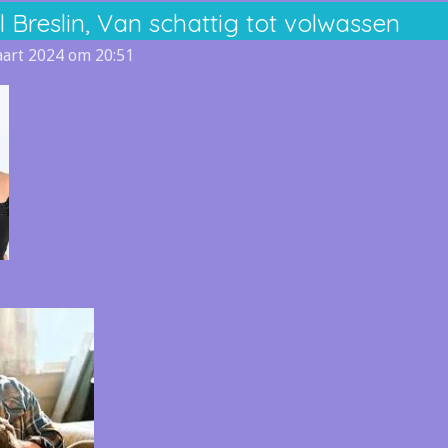
l Breslin, Van schattig tot volwassen
art 2024 om 20:51