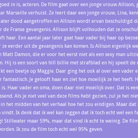
goed in is, acteren. De film gaat over een jonge vrouw Allison,
ar Marseille verhuist. Ze leert daar een jonge vrouw, Lina, ken
 later dood aangetroffen en Allison wordt ervan beschuldigd d
 de Franse gevangenis. Allison blijft volhouden dat ze onschul
ft haar. Een aantal jaar later gaat haar vader bij haar op bezoe
ze eerder uit de gevangenis kan komen. Is Allison eigenlijk we
an Matt Damon, die er voor het eerst niet als een sexy man uitzi
ij is een soort van hill billie met strafblad en hij speelt de 
jkt een beetje op Maggie. Daar ging het ook al over een vader 
 fantastisch. Je gelooft haar en ziet hoe moeilijk ze het heeft.
h is. Haar vader en oma, doen daar niet moeilijk over. Dat is ee
ssend. Als je niet veel van deze films hebt gezien, zul je het ni
 in het midden van het verhaal hoe het zou eindigen. Maar dat 
 vindt. Ik denk dat ik wel kan zeggen dat ik toch echt wel een f
gt Stillwater maar 59%, maar dat vind ik echt te weinig. De fi
rden. Ik zou de film toch echt wel 95% geven.