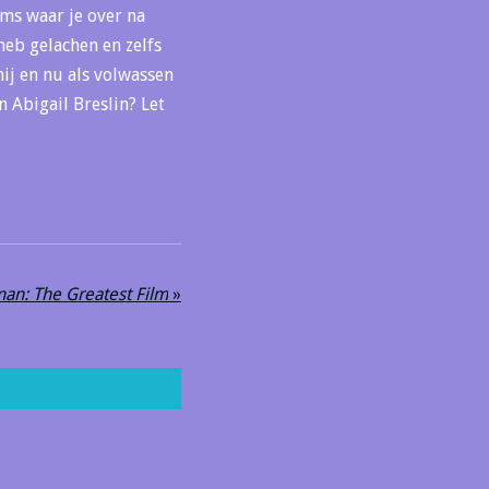
lms waar je over na
heb gelachen en zelfs
mij en nu als volwassen
 Abigail Breslin? Let
an: The Greatest Film
»