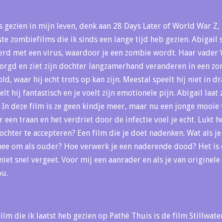
s gezien in mijn leven, denk aan 28 Days Later of World War Z,
te zombiefilms die ik sinds een lange tijd heb gezien. Abigail 
teerd met een virus, waardoor je een zombie wordt. Haar vader
orgd en ziet zijn dochter langzamerhand veranderen in een zo
ld, waar hij echt trots op kan zijn. Meestal speelt hij niet in 
t hij fantastisch en je voelt zijn emotionele pijn. Abigail laat 
. In deze film is ze geen kindje meer, maar nu een jonge mooie 
een traan en het verdriet door de infectie voel je echt. Lukt 
dochter te accepteren? Een film die je doet nadenken. Wat als je
ee om als ouder? Hoe verwerk je een naderende dood? Het is e
 niet snel vergeet. Voor mij een aanrader en als je van origine
ou.
lm die ik laatst heb gezien op Pathé Thuis is de film Stillwate