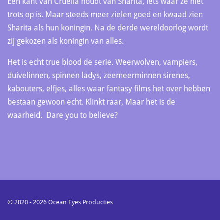
Een kant van Cruella houdt van Sharita, iets waar ze niet
trots op is. Maar steeds meer zielen goed en kwaad zien
Sharita als hun koningin. Na de derde wereldoorlog wordt
zij gekozen als koningin van alles.
Het is echt true blood de serie. Weerwolven, vampiers,
duivelinnen, spinnen ladys, zeemeerminnen sirenes,
kabouters, elfjes, alles waar fantasy films het over hebben
bestaan gewoon echt. Klinkt raar, Maar het is de
waarheid. Dare you to believe?
© 2020 - 2026 Ocean Eyes Producties