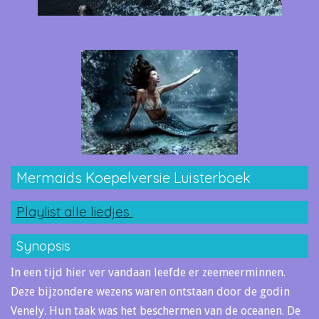
Mermaids Koepelversie Luisterboek
Playlist alle liedjes
Synopsis
In een tijd hier ver vandaan leefde er zeemeerminnen.
Deze bijzondere wezens waren ontstaan door de godin
Venely. Hun taak was het beschermen van de oceanen. De