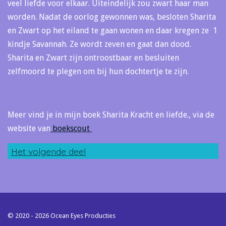
veel liefde voor elkaar. Uiteindelijk zou zwart haar man
worden. Nadat de oorlog gewonnen was, besloten Sharita
en Zwart op het eiland te gaan wonen en daar kregen ze 1
kindje Savannah. Ze wordt zeven en gaat dan dood.
Sharita en Zwart zijn ontroostbaar en besluiten
zelfmoord te plegen om bij hun dochtertje te zijn.
Meer vind je in mijn boek Sharita Kracht en liefde., via de
website van
boekscout
Het volgende deel
© 2020 - 2026 Ocean Eyes Producties