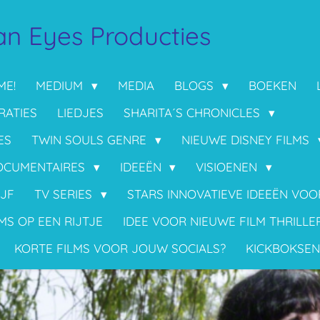
n Eyes Producties
ME!
MEDIUM
MEDIA
BLOGS
BOEKEN
RATIES
LIEDJES
SHARITA´S CHRONICLES
ES
TWIN SOULS GENRE
NIEUWE DISNEY FILMS
OCUMENTAIRES
IDEEËN
VISIOENEN
IJF
TV SERIES
STARS INNOVATIEVE IDEEËN VO
MS OP EEN RIJTJE
IDEE VOOR NIEUWE FILM THRILLE
KORTE FILMS VOOR JOUW SOCIALS?
KICKBOKSEN