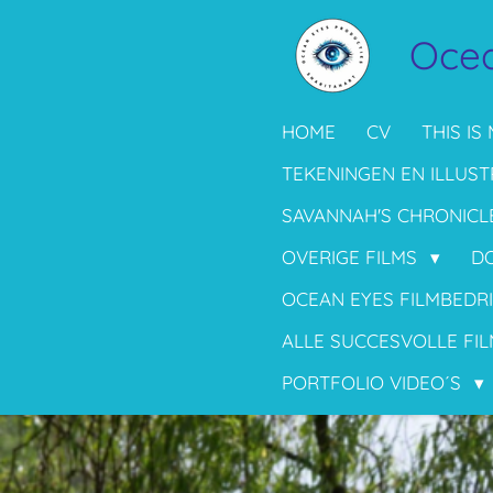
Ga
Ocea
direct
naar
de
HOME
CV
THIS IS 
hoofdinhoud
TEKENINGEN EN ILLUST
SAVANNAH'S CHRONICL
OVERIGE FILMS
D
OCEAN EYES FILMBEDR
ALLE SUCCESVOLLE FIL
PORTFOLIO VIDEO´S