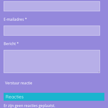
E-mailadres *
Bericht *
Verstuur reactie
Reacties
Er zijn geen reacties geplaatst.