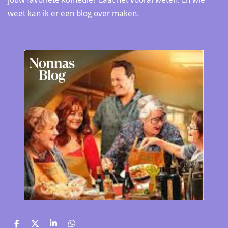
weet kan ik er een blog over maken.
D
D
S
D