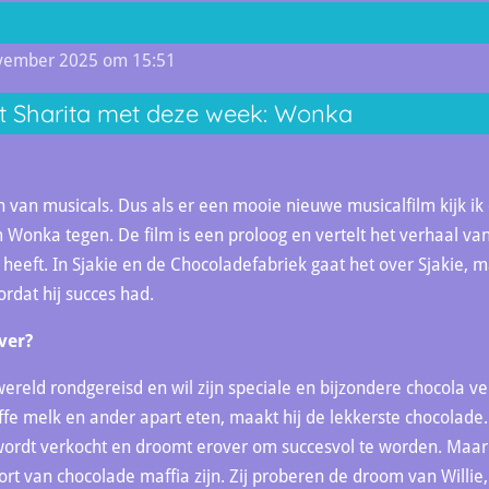
ovember 2025 om 15:51
et Sharita met deze week: Wonka
 van musicals. Dus als er een mooie nieuwe musicalfilm kijk ik d
 Wonka tegen. De film is een proloog en vertelt het verhaal va
 heeft. In Sjakie en de Chocoladefabriek gaat het over Sjakie, m
dat hij succes had.
ver?
ereld rondgereisd en wil zijn speciale en bijzondere chocola v
ffe melk en ander apart eten, maakt hij de lekkerste chocolade.
wordt verkocht en droomt erover om succesvol te worden. Maar d
rt van chocolade maffia zijn. Zij proberen de droom van Willie