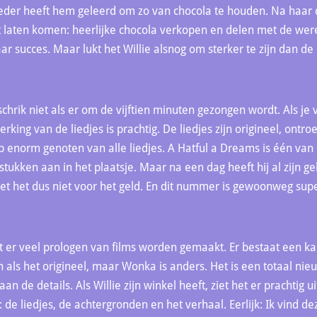
eder heeft hem geleerd om zo van chocola te houden. Na haar d
 laten komen: heerlijke chocola verkopen en delen met de wer
naar succes. Maar lukt het Willie alsnog om sterker te zijn dan d
schrik niet als er om de vijftien minuten gezongen wordt. Als je
werking van de liedjes is prachtig. De liedjes zijn origineel, ontr
eb enorm genoten van alle liedjes. A Hatful a Dreams is één van
tukken aan in het plaatsje. Maar na een dag heeft hij al zijn 
doet het dus niet voor het geld. En dit nummer is gewoonweg sup
t er veel prologen van films worden gemaakt. Er bestaat een ka
en als het origineel, maar Wonka is anders. Het is een totaal nie
n de details. Als Willie zijn winkel heeft, ziet het er prachtig uit
 de liedjes, de achtergronden en het verhaal. Eerlijk: Ik vind d