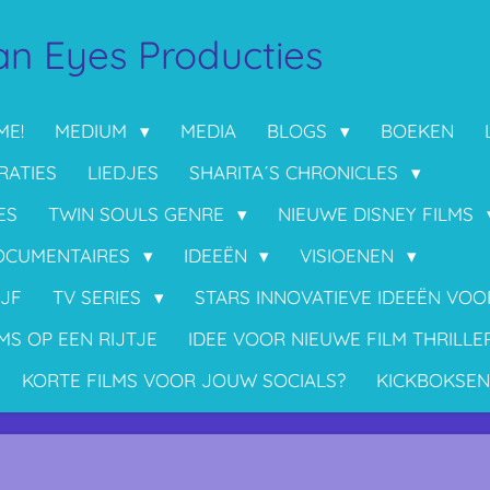
n Eyes Producties
ME!
MEDIUM
MEDIA
BLOGS
BOEKEN
RATIES
LIEDJES
SHARITA´S CHRONICLES
ES
TWIN SOULS GENRE
NIEUWE DISNEY FILMS
OCUMENTAIRES
IDEEËN
VISIOENEN
IJF
TV SERIES
STARS INNOVATIEVE IDEEËN VO
MS OP EEN RIJTJE
IDEE VOOR NIEUWE FILM THRILLE
KORTE FILMS VOOR JOUW SOCIALS?
KICKBOKSEN