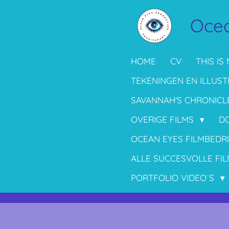
Ga
Ocea
direct
naar
de
HOME
CV
THIS IS 
hoofdinhoud
TEKENINGEN EN ILLUST
SAVANNAH'S CHRONICL
OVERIGE FILMS
D
OCEAN EYES FILMBEDR
ALLE SUCCESVOLLE FIL
PORTFOLIO VIDEO´S