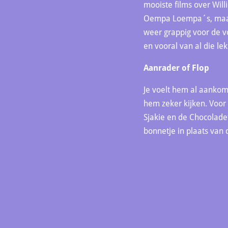
mooiste films over Will
Oempa Loempa´s, maar d
weer grappig voor de vo
en vooral van al die le
Aanrader of Flop
Je voelt hem al aankome
hem zeker kijken. Voor 
Sjakie en de Chocoladef
bonnetje in plaats van 