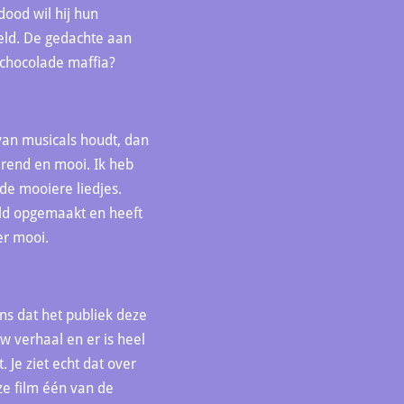
ood wil hij hun
eld. De gedachte aan
e chocolade maffia?
 van musicals houdt, dan
oerend en mooi. Ik heb
 de mooiere liedjes.
geld opgemaakt en heeft
er mooi.
ns dat het publiek deze
uw verhaal en er is heel
. Je ziet echt dat over
eze film één van de