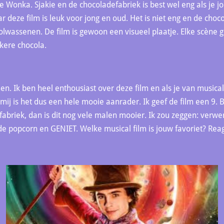
ie Wonka. Sjakie en de chocoladefabriek is best wel eng als je j
eze film is leuk voor jong en oud. Het is niet eng en de choco
lwassenen. De film is gewoon een visueel plaatje. Elke scène g
kkere chocola.
n. Ik ben heel enthousiast over deze film en als je van musical
mij is het dus een hele mooie aanrader. Ik geef de film een 9.
abriek, dan is dit nog vele malen mooier. Ik zou zeggen: verwe
de popcorn en GENIET. Welke musical film is jouw favoriet? Rea