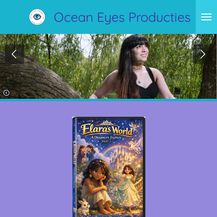
Ga
Ocean Eyes Producties
direct
naar
de
hoofdinhoud