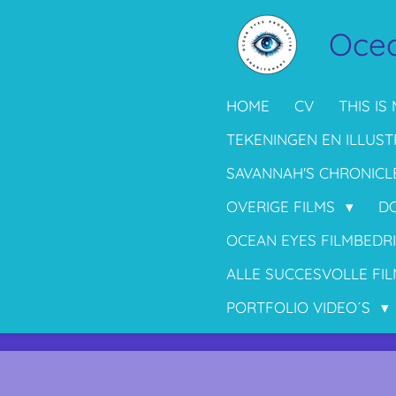
Ga
Ocea
direct
naar
de
HOME
CV
THIS IS 
hoofdinhoud
TEKENINGEN EN ILLUST
SAVANNAH'S CHRONICL
OVERIGE FILMS
D
OCEAN EYES FILMBEDR
ALLE SUCCESVOLLE FIL
PORTFOLIO VIDEO´S