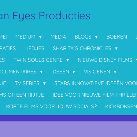
n Eyes Producties
ME!
MEDIUM
MEDIA
BLOGS
BOEKEN
RATIES
LIEDJES
SHARITA´S CHRONICLES
ES
TWIN SOULS GENRE
NIEUWE DISNEY FILMS
OCUMENTAIRES
IDEEËN
VISIOENEN
IJF
TV SERIES
STARS INNOVATIEVE IDEEËN VO
MS OP EEN RIJTJE
IDEE VOOR NIEUWE FILM THRILLE
KORTE FILMS VOOR JOUW SOCIALS?
KICKBOKSEN