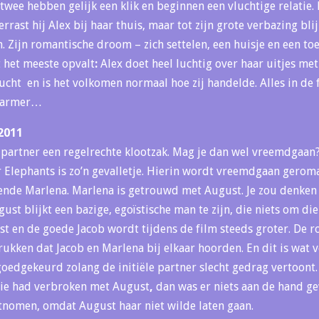
 twee hebben gelijk een klik en beginnen een vluchtige relatie.
errast hij Alex bij haar thuis, maar tot zijn grote verbazing bl
n. Zijn romantische droom – zich settelen, een huisje en een t
 het meeste opvalt
:
Alex doet heel luchtig over haar uitjes met
lucht en is het volkomen normaal hoe zij handelde. Alles in de 
e armer…
2011
 partner een regelrechte klootzak. Mag je dan wel vreemdgaan? 
r Elephants is zo’n gevalletje. Hierin wordt vreemdgaan gerom
ende Marlena. Marlena is getrouwd met August. Je zou denken 
st blijkt een bazige, egoïstische man te zijn, die niets om die
st en de goede Jacob wordt tijdens de film steeds groter. De r
rukken dat Jacob en Marlena bij elkaar hoorden. En dit is wat 
edgekeurd zolang de initiële partner slecht gedrag vertoont. To
tie had verbroken met August
,
dan was er niets aan de hand g
tnomen, omdat August haar niet wilde laten gaan.