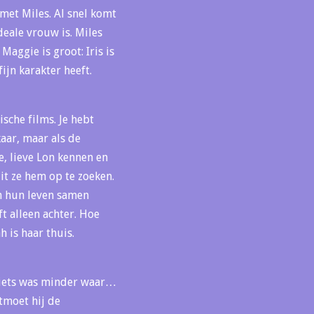
met Miles. Al snel komt
deale vrouw is. Miles
Maggie is groot: Iris is
jn karakter heeft.
sche films. Je hebt
kaar, maar als de
te, lieve Lon kennen en
uit ze hem op te zoeken.
en hun leven samen
ft alleen achter. Hoe
 is haar thuis.
 niets was minder waar…
ntmoet hij de