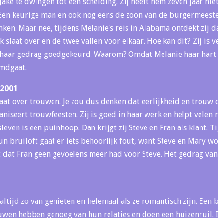
ke te dwingen tot een scheiding. Zij heeft hem zeven jaar niet
Een keurige man en ook nog eens de zoon van de burgermeeste
nken. Maar nee, tijdens Melanie’s reis in Alabama ontdekt zij da
nk slaat over en de twee vallen voor elkaar. Hoe kan dit? Zij is 
t haar gedrag goedgekeurd. Waarom? Omdat Melanie haar hart 
emdgaat.
 2001
t over trouwen. Je zou dus denken dat eerlijkheid en trouw ce
niseert trouwfeesten. Zij is goed in haar werk en helpt velen 
leven is een puinhoop. Dan krijgt zij Steve en Fran als klant. T
n bruiloft gaat er iets behoorlijk fout, want Steve en Mary wo
kt dat Fran geen gevoelens meer had voor Steve. Het gedrag va
 altijd zo van genieten en helemaal als ze romantisch zijn. Een 
wen hebben genoeg van hun relaties en doen een huizenruil. I