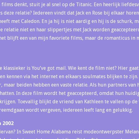
films denkt, stuit je al snel op de Titanic. Een heerlijk liefdes
is deze relatie? Iedereen vindt dat Jack en Rose bij elkaar hor
heeft met Caledon. En ja hij is niet aardig en hij is de schurk, 
 relatie niet en haar slippertjes met Jack worden geaccepteerd
het blijft een van mijn favoriete films, maar de romanticus in 
klassieker is You’ve got mail. Wie kent de film niet? Hier gaa
en kennen via het internet en elkaars soulmates blijken te zijn.
r, maar beiden hebben een vaste relatie. Als hun partners van h
chatten. In deze film wordt het geaccepteerd, omdat hun huidig
krijgen. Toevallig blijkt de vriend van Kathleen te vallen op de
reemdgaan wordt vergeven, iedereen leeft lang en gelukkig.
 2002
iervan? In Sweet Home Alabama reist modeontwerpster Melanie