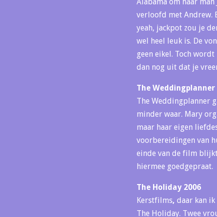
Alabama om haar man Ja
verloofd met Andrew. 
yeah, jackpot zou je de
wel heel leuk is. De vo
geen eikel. Toch word
dan nog uit dat je vre
The Weddingplanner
The Weddingplanner gaa
minder waar. Mary orga
maar haar eigen liefdes
voorbereidingen van hu
einde van de film blij
hiermee goedgepraat.
The Holiday 2006
Kerstfilms
,
daar kan ik
The Holiday. Twee vrou