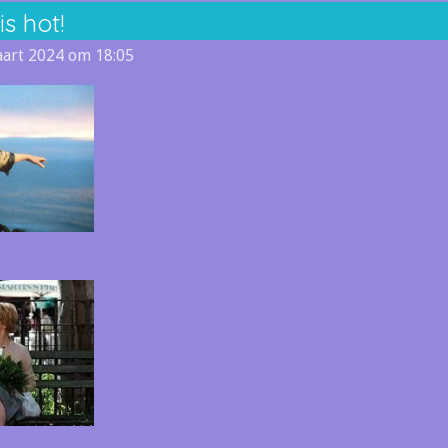
s hot!
art 2024 om 18:05