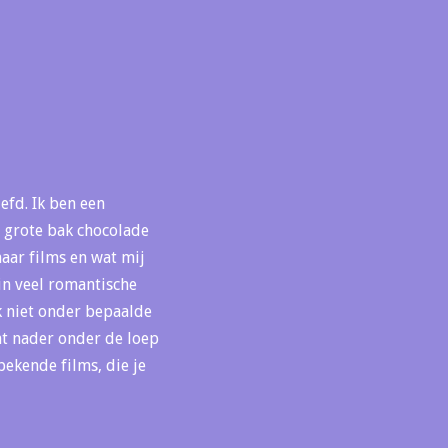
iefd. Ik ben een
 grote bak chocolade
naar films en wat mij
 in veel romantische
k niet onder bepaalde
at nader onder de loep
bekende films, die je