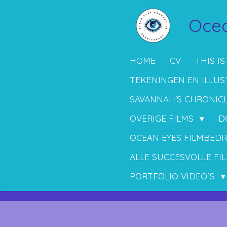
Ga
Ocea
direct
naar
de
HOME
CV
THIS IS
hoofdinhoud
TEKENINGEN EN ILLUS
SAVANNAH'S CHRONIC
OVERIGE FILMS
D
OCEAN EYES FILMBEDR
ALLE SUCCESVOLLE FIL
PORTFOLIO VIDEO´S