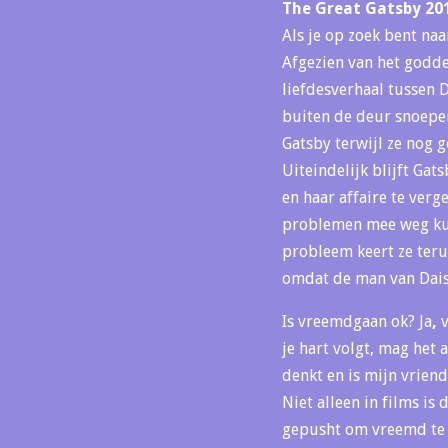
The Great Gatsby 20
Als je op zoek bent naa
Afgezien van het godde
liefdesverhaal tussen D
buiten de deur snoepen
Gatsby terwijl ze nog g
Uiteindelijk blijft Gat
en haar affaire te ver
problemen mee weg kun
probleem keert ze teru
omdat de man van Daisy
Is vreemdgaan ok? Ja
,
je hart volgt, mag het
denkt en is mijn vrien
Niet alleen in films is 
gepusht om vreemd te 