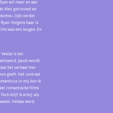
 Ryan wil meer en aan
ijkt Alex getrouwd en
oekomst
–
lijkt verder
 Ryan. Volgens haar is
film was een leugen. En
Veelal is het
antiseerd. Jacob wordt
dat het verhaal hier
ren geeft. Het contrast
omanticus in mij kon ik
veel romantische films
ch blijf ik erbij: als
eweest. Helaas werd