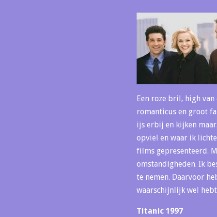
Een roze bril, high van 
romanticus en groot fa
ijs erbij en kijken maa
opviel en waar ik licht
films gepresenteerd. M
omstandigheden. Ik bes
te nemen. Daarvoor heb
waarschijnlijk wel hebt
Titanic 1997