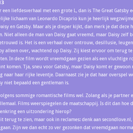
13
r een liefdesverhaal met een grote L, dan is The Great Gatsby 
lijke lichaam van Leonardo Dicaprio kun je heerlijk wegzwijme
aisy en Gatsby. Maar als je dieper kijkt, dan merk je dat deze h
. Niet alleen de man van Daisy gaat vreemd, maar Daisy zelf b
etrouwd is. Het is een verhaal over ontrouw, desillusie, leuge
sby alleen over
,
wachtend op Daisy. Zij kiest ervoor om terug t
geten. In deze film wordt vreemdgaan gezien als een vluchtige 
t komen. Tja, sneu voor Gatsby, maar Daisy komt er gewoon
g naar haar rijke leventje. Daarnaast zie je dat haar overspel
 niet bepaald een gentleman is.
volgens sommige romantische films wel. Zolang als je partner een
 allemaal. Films weerspiegelen de maatschappij. Is dit dan hoe
denkring een uitzondering hierop?
dit terug te zien, maar ook in reclames
:
denk aan secondlove.nl
gaan. Zijn we dan echt zo ver gezonken dat vreemdgaan normaa