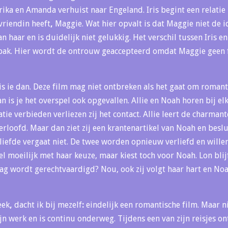
ika en Amanda verhuist naar Engeland. Iris begint een relatie 
 vriendin heeft
,
Maggie. Wat hier opvalt is dat Maggie niet de i
n haar en is duidelijk niet gelukkig. Het verschil tussen Iris en 
tpak. Hier wordt de ontrouw geaccepteerd omdat Maggie geen fi
s ie dan. Deze film mag niet ontbreken als het gaat om romanti
n is je het overspel ook opgevallen. Allie en Noah horen bij el
atie verbieden verliezen zij het contact. Allie leert de charman
verloofd. Maar dan ziet zij een krantenartikel van Noah en besl
liefde vergaat niet. De twee worden opnieuw verliefd en will
wel moeilijk met haar keuze, maar kiest toch voor Noah. Lon blij
rag wordt gerechtvaardigd? Nou, ook zij volgt haar hart en Noah
eek
,
dacht ik bij mezelf
:
eindelijk een romantische film. Maar
ijn werk en is continu onderweg. Tijdens een van zijn reisjes o