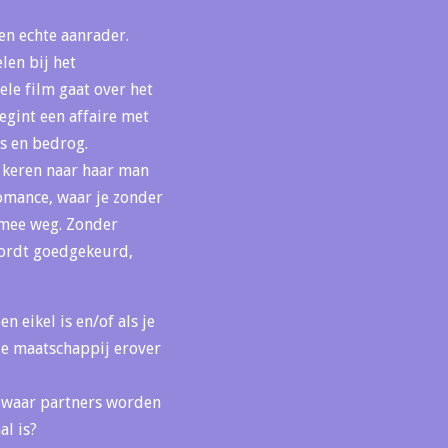
een echte aanrader.
len bij het
ele film gaat over het
egint een affaire met
ns en bedrog.
e keren naar haar man
romance, waar je zonder
 mee weg. Zonder
 wordt goedgekeurd,
 eikel is en/of als je
 de maatschappij erover
, waar partners worden
l is?