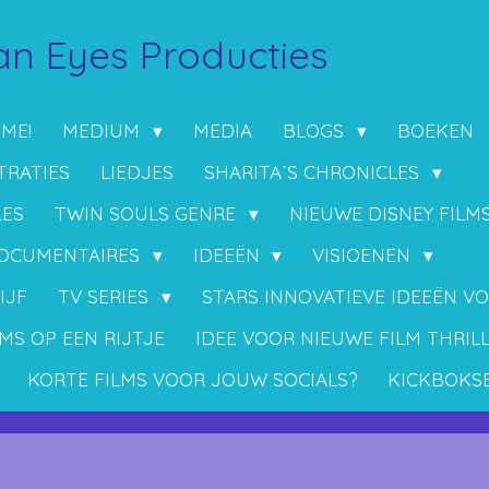
n Eyes Producties
 ME!
MEDIUM
MEDIA
BLOGS
BOEKEN
TRATIES
LIEDJES
SHARITA´S CHRONICLES
LES
TWIN SOULS GENRE
NIEUWE DISNEY FILM
OCUMENTAIRES
IDEEËN
VISIOENEN
IJF
TV SERIES
STARS INNOVATIEVE IDEEËN V
MS OP EEN RIJTJE
IDEE VOOR NIEUWE FILM THRIL
KORTE FILMS VOOR JOUW SOCIALS?
KICKBOKS