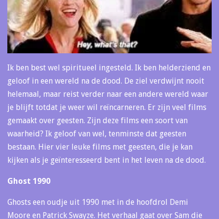
Ik ben best wel spiritueel ingesteld. Ik ben helderziend en
geloof in een wereld na de dood. De ziel verdwijnt nooit
helemaal, maar reist verder naar een andere wereld waar
je blijft totdat je weer wil reïncarneren. Er zijn veel films
gemaakt over geesten. Zijn deze films een soort van
waarheid? Ik geloof van wel, tenminste dat geesten
bestaan. Hier vier leuke films met geesten, die je kan
kijken als je geïnteresseerd bent in het leven na de dood.
Ghost 1990
Ghosts een oudje uit 1990 met in de hoofdrol Demi
Moore en Patrick Swayze. Het verhaal gaat over Sam die