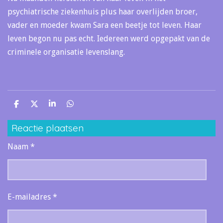
psychiatrische ziekenhuis plus haar overlijden broer,
vader en moeder kwam Sara een beetje tot leven. Haar
leven begon nu pas echt. Iedereen werd opgepakt van de
criminele organisatie levenslang.
D
D
S
D
e
e
h
e
l
e
a
l
Reactie plaatsen
e
l
r
e
n
e
n
Naam *
E-mailadres *