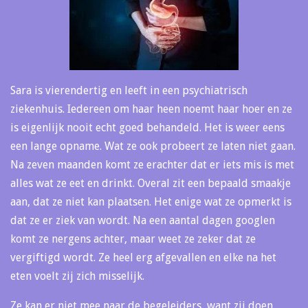
Sara is vierendertig en leeft in een psychiatrisch
ziekenhuis. Iedereen om haar heen noemt haar hoer en ze
is eigenlijk nooit echt goed behandeld. Het is weer eens
een lange opname. Wat ze ook probeert ze laten niet gaan.
Na zeven maanden komt ze erachter dat er iets mis is met
alles wat ze eet en drinkt. Overal zit een bepaald smaakje
aan, dat ze niet kan plaatsen. Het enige wat ze opmerkt is
dat ze er ziek van wordt. Na een aantal dagen googlen
komt ze nergens achter, maar weet ze zeker dat ze
vergiftigd wordt. Ze heel erg afgevallen en elke na het
eten voelt zij zich misselijk.
Ze kan er niet mee naar de begeleiders, want zij doen