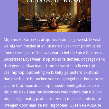
Mijn muzieksmaak is altijd heel sumier geweest. Ik wist
weinig van muziek af en luisterde vaak naar popmuziek.
Toen ik een jaar of tien was waren het de Spice Girls en de
Backstreet Boys waar ik op stond te dansen, dat zegt denk
ik al genoeg. Naarmate ik ouder werd heb ik een tijdje
veel hiphop, bubbeling en R. Kelly geluisterd. Ik stond
dan heerlijk te bounchen voor de spiegel met het volume
veel te luid, waardoor mijn moeder vaak gek werd van
mijn muziek. Haar muzieksmaak was anders dan die van
mij en regelmatig probeerde ze mij muziekkennis bij te
brengen door naar de Rolling Stones, Queen en ABBA te