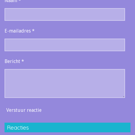
Naam *
E-mailadres *
Bericht *
Verstuur reactie
Reacties