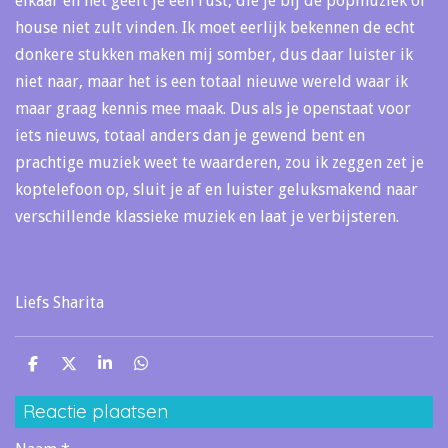
elkaar en het geeft je een rust, die je bij de popmuziek of
house niet zult vinden. Ik moet eerlijk bekennen de echt
donkere stukken maken mij somber, dus daar luister ik
niet naar, maar het is een totaal nieuwe wereld waar ik
maar graag kennis mee maak. Dus als je openstaat voor
iets nieuws, totaal anders dan je gewend bent en
prachtige muziek weet te waarderen, zou ik zeggen zet je
koptelefoon op, sluit je af en luister geluksmakend naar
verschillende klassieke muziek en laat je verbijsteren.
Liefs Sharita
D
D
S
D
e
e
h
e
l
e
a
l
Reactie plaatsen
e
l
r
e
n
e
n