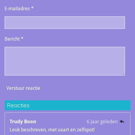
E-mailadres *
Bericht *
Verstuur reactie
Reacties
Trudy Boon
6 jaar geleden
Leuk beschreven, met vaart en zelfspot!