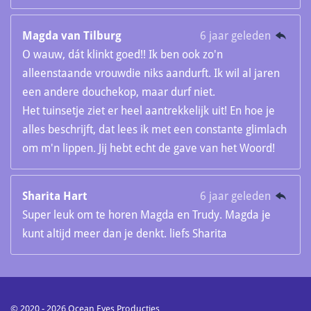
Magda van Tilburg
6 jaar geleden
O wauw, dát klinkt goed!! Ik ben ook zo'n
alleenstaande vrouwdie niks aandurft. Ik wil al jaren
een andere douchekop, maar durf niet.
Het tuinsetje ziet er heel aantrekkelijk uit! En hoe je
alles beschrijft, dat lees ik met een constante glimlach
om m'n lippen. Jij hebt echt de gave van het Woord!
Sharita Hart
6 jaar geleden
Super leuk om te horen Magda en Trudy. Magda je
kunt altijd meer dan je denkt. liefs Sharita
© 2020 - 2026 Ocean Eyes Producties