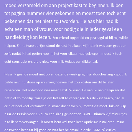
moed verzameld om aan project kast te beginnen. Ik ben
tot pagina nummer vier gekomen en moest toen toch echt
bekennen dat het niets zou worden. Helaas hier had ik
echt een man of vrouw voor nodig die in ieder geval een
handleiding kon lezen.
Een vriend opgebeld en gevraagd of hij mij wilde
helpen. En na twee uurtjes stond de kast in elkaar. Mijn dank was zeer groot en
zelfs nadat ik had gezien hoe hij het voor elkaar had gekregen, moest ik toch
echt concluderen, dit is niets voor mij. Helaas een dikke faal.
Maar ik geef de moed niet op en dezelfde week ging mijn doucheslang kapot. Ik
belde mijn huisbaas op en vroeg hoeveel het zou kosten om dit te laten
repareren. Het antwoord was maar liefst 76 euro. De vrouw aan de lijn zei dat
het niet zo moeilijk zou zijn om het zelf te vervangen. Na de kast fiasco, had ik
er niet heel veel vertouwen in, maar dacht toch bij mezelf dit moet lukken! Op
naar de Praxis voor 15 euro een slang gekocht en JAWEL. Binnen vijf minuutjes
had ik hem vervangen. Ik moest hem wel twee keer opnieuw installeren, maar
de tweede keer zat hij goed en was het helemaal in orde. BAM 76 euries