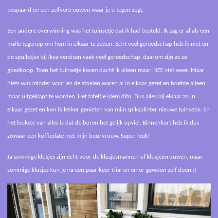
bespaard en een zelfvertrouwen waar je u tegen zegt.
Een andere overwinning was het tuinsetje dat ik had besteld. Ik zag er al als een
malle tegenop om hem in elkaar te zetten. Echt veel gereedschap heb ik niet en
de spulletjes bij Ikea vereisen vaak veel gereedschap, daarom zijn ze zo
goedkoop. Toen het tuinsetje kwam dacht ik alleen maar, NEE niet weer. Maar
niets was minder waar en de stoelen waren al in elkaar gezet en hoefde alleen
maar uitgeklapt te worden. Het tafeltje idem dito. Dus alles bij elkaar zo in
elkaar gezet en kon ik lekker genieten van mijn spiksplinter nieuwe tuinsetje. En
het leukste van alles is dat de buren het gelijk opviel. Binnenkort heb ik dus
zowaar een koffiedate met mijn buurvrouw. Super leuk!
Ja sommige klusjes zijn echt voor de klusjesmannen of klusjesvrouwen, maar
sommige klusjes kun je na een paar keer trial en error gewoon zelf doen ;)