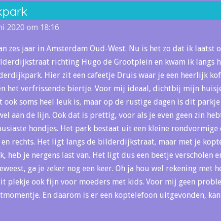
kpark
ni 2020 om 18:16
an zes jaar in Amsterdam Oud-West. Nu is het zo dat ik laatst 
ilderdijkstraat richting Hugo de Grootplein en kwam ik langs h
erdijkpark. Hier zit een cafeetje Druis waar je een heerlijk kof
n het verfrissende biertje. Voor mij ideaal, dichtbij mijn huisj
 ook soms heel leuk is, maar op de rustige dagen is dit parkje
el aan de lijn. Ook dat is prettig, voor als je even geen zin he
usiaste hondjes. Het park bestaat uit een kleine rondvormige 
 en rechts. Het ligt langs de bilderdijkstraat, maar met je kop
k, heb je nergens last van. Het ligt dus een beetje verscholen 
geweest, ga je zeker nog een keer. Oh ja hou wel rekening met 
dit plekje ook fijn voor moeders met kids. Voor mij geen probl
tmomentje. En daarom is er een koptelefoon uitgevonden, kan j