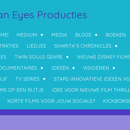
n Eyes Producties
 ME!
MEDIUM
MEDIA
BLOGS
BOEKEN
TRATIES
LIEDJES
SHARITA´S CHRONICLES
LES
TWIN SOULS GENRE
NIEUWE DISNEY FILM
OCUMENTAIRES
IDEEËN
VISIOENEN
IJF
TV SERIES
STARS INNOVATIEVE IDEEËN V
MS OP EEN RIJTJE
IDEE VOOR NIEUWE FILM THRIL
KORTE FILMS VOOR JOUW SOCIALS?
KICKBOKS