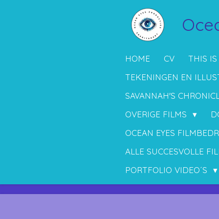
Ga
Ocea
direct
naar
de
HOME
CV
THIS IS
hoofdinhoud
TEKENINGEN EN ILLUS
SAVANNAH'S CHRONIC
OVERIGE FILMS
D
OCEAN EYES FILMBEDR
ALLE SUCCESVOLLE FIL
PORTFOLIO VIDEO´S