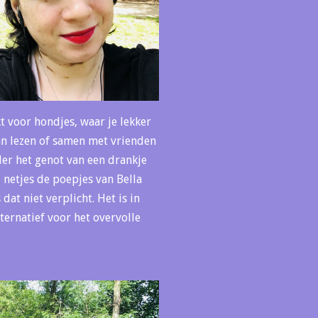
t voor hondjes, waar je lekker
kan lezen of samen met vrienden
der het genot van een drankje
d netjes de poepjes van Bella
dat niet verplicht. Het is in
ternatief voor het overvolle