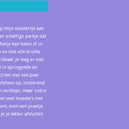
op mijn scootertje aan
et schattige parkje dat
fietje kan halen of in
e en niet alle drukte
 ideaal. Je mag er met
bt in springende en
cirkel met een paar
telefoon op, luisterend
en verstopt, maar zodra
heel veel moeders met
eem, even een praatje
e je lekker afsluiten