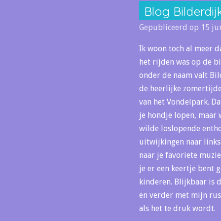
Blog Bilderdij
Gepubliceerd op 15 ju
Ik woon toch al meer d
het rijden was op de b
onder de naam valt Bild
de heerlijke zomertijde
van het Vondelpark. Dat
je hondje lopen, maar w
wilde loslopende entho
uitwijkingen naar links
naar je favoriete muzie
je er een keertje bent 
kinderen. Blijkbaar is 
en verder met mijn rus
als het te druk wordt.