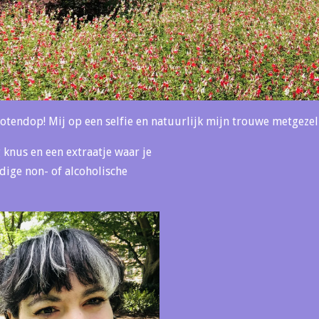
otendop! Mij op een selfie en natuurlijk mijn trouwe metgezel 
g knus en een extraatje waar je
dige non- of alcoholische