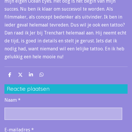
mijn eigen Ocean Eyes. Het oog is het begin van mijn
succes. Nu ben ik klaar om succesvol te worden. Als
filmmaker, als concept bedenker als uitvinder. Ik ben in
ieder geval helemaal tevreden. Dus wil je ook een tattoo?
Dan raad ik Jer bij Trenchart helemaal aan. Hij neemt echt
de tijd, is goed in details en stelt je gerust. Iets dat ik
nodig had, want niemand wil een lelijke tattoo. En ik heb
gelukkig een hele mooie nu!
D
D
S
D
e
e
h
e
l
e
a
l
Reactie plaatsen
e
l
r
e
n
e
n
Naam *
E-mailadres *