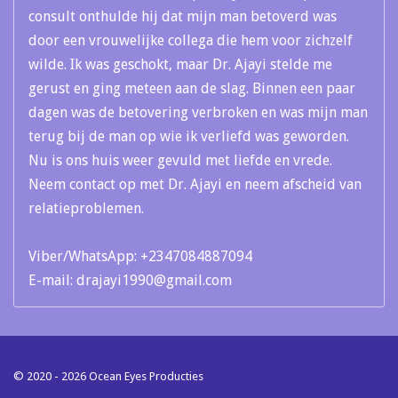
consult onthulde hij dat mijn man betoverd was
door een vrouwelijke collega die hem voor zichzelf
wilde. Ik was geschokt, maar Dr. Ajayi stelde me
gerust en ging meteen aan de slag. Binnen een paar
dagen was de betovering verbroken en was mijn man
terug bij de man op wie ik verliefd was geworden.
Nu is ons huis weer gevuld met liefde en vrede.
Neem contact op met Dr. Ajayi en neem afscheid van
relatieproblemen.
Viber/WhatsApp: +2347084887094
E-mail: drajayi1990@gmail.com
© 2020 - 2026 Ocean Eyes Producties