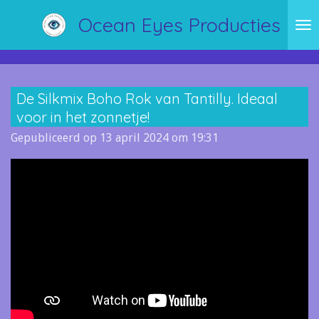
Ga
Ocean Eyes Producties
direct
naar
de
hoofdinhoud
De Silkmix Boho Rok van Tantilly. Ideaal
voor in het zonnetje!
Gepubliceerd op 13 april 2024 om 19:31