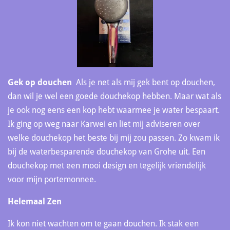
Gek op douchen
Als je net als mij gek bent op douchen,
dan wil je wel een goede douchekop hebben. Maar wat als
je ook nog eens een kop hebt waarmee je water bespaart.
Ik ging op weg naar Karwei en liet mij adviseren over
welke douchekop het beste bij mij zou passen. Zo kwam ik
bij de waterbesparende douchekop van Grohe uit. Een
douchekop met een mooi design en tegelijk vriendelijk
voor mijn portemonnee.
Helemaal Zen
Ik kon niet wachten om te gaan douchen. Ik stak een