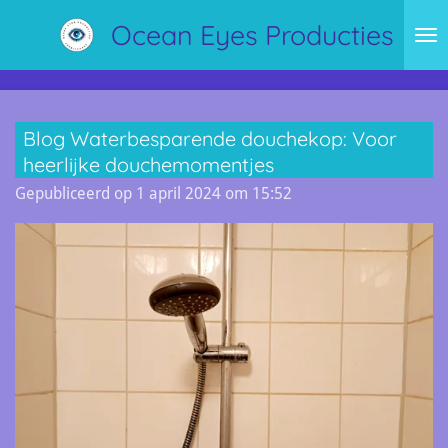
Ga
Ocean Eyes Producties
direct
naar
de
hoofdinhoud
Blog Waterbesparende douchekop: Voor
heerlijke douchemomentjes
Gepubliceerd op 1 april 2024 om 15:52