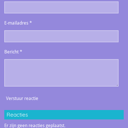
E-mailadres *
Bericht *
Verstuur reactie
Reacties
Er zijn geen reacties geplaatst.