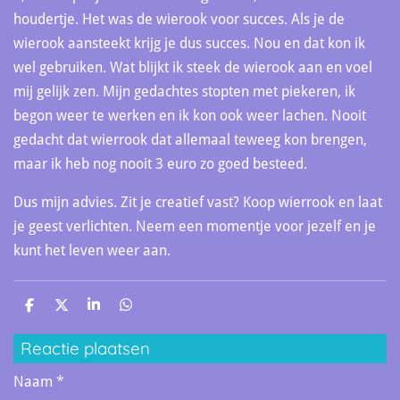
houdertje. Het was de wierook voor succes. Als je de
wierook aansteekt krijg je dus succes. Nou en dat kon ik
wel gebruiken. Wat blijkt ik steek de wierook aan en voel
mij gelijk zen. Mijn gedachtes stopten met piekeren, ik
begon weer te werken en ik kon ook weer lachen. Nooit
gedacht dat wierrook dat allemaal teweeg kon brengen,
maar ik heb nog nooit 3 euro zo goed besteed.
Dus mijn advies. Zit je creatief vast? Koop wierrook en laat
je geest verlichten. Neem een momentje voor jezelf en je
kunt het leven weer aan.
D
D
S
D
e
e
h
e
l
e
a
l
Reactie plaatsen
e
l
r
e
n
e
n
Naam *